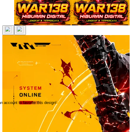
n account to favorite this design!