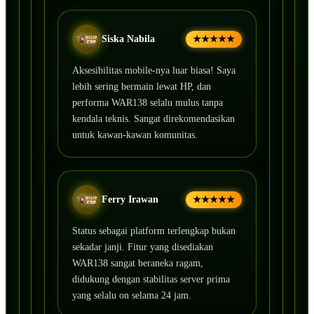
Siska Nabila
★★★★★
Aksesibilitas mobile-nya luar biasa! Saya
lebih sering bermain lewat HP, dan
performa WAR138 selalu mulus tanpa
kendala teknis. Sangat direkomendasikan
untuk kawan-kawan komunitas.
Ferry Irawan
★★★★★
Status sebagai platform terlengkap bukan
sekadar janji. Fitur yang disediakan
WAR138 sangat beraneka ragam,
didukung dengan stabilitas server prima
yang selalu on selama 24 jam.