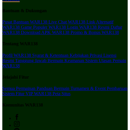
Bantuan & Dukungan
Pusat Bantuan WAR138
Live Chat WAR138
Link Alternatif
WAR138
Game Populer WAR138
Login WAR138 Resmi
Daftar
WAR138
Download APK WAR138
Promo & Bonus WAR138
Tentang WAR138
Profil WAR138
Syarat & Ketentuan
Kebijakan Privasi
Lisensi
Resmi
Tanggung Jawab Bermain
Keamanan Sistem
Ulasan Pemain
WAR138
Jelajahi Fitur
Semua Permainan
Panduan Bermain
Turnamen & Event
Pembaruan
Sistem
Fitur VIP WAR138
Peta Situs
Komunitas WAR138