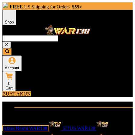
FREE
US Shipping for Orders
$55+
Shop
Account
0
Cart
BUAT AKUN
Explore Categories
Popular Products
Akses Resmi WAR138
SITUS WAR138