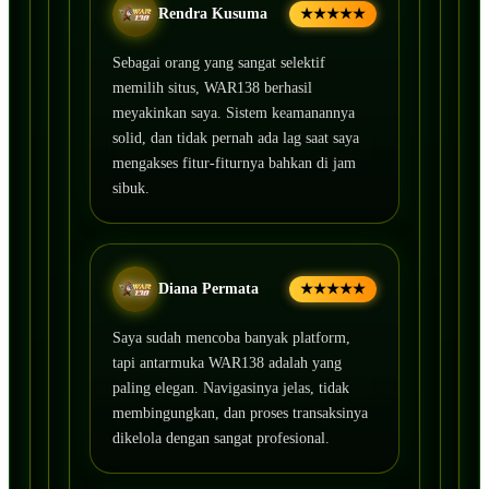
Rendra Kusuma
★★★★★
Sebagai orang yang sangat selektif
memilih situs, WAR138 berhasil
meyakinkan saya. Sistem keamanannya
solid, dan tidak pernah ada lag saat saya
mengakses fitur-fiturnya bahkan di jam
sibuk.
Diana Permata
★★★★★
Saya sudah mencoba banyak platform,
tapi antarmuka WAR138 adalah yang
paling elegan. Navigasinya jelas, tidak
membingungkan, dan proses transaksinya
dikelola dengan sangat profesional.