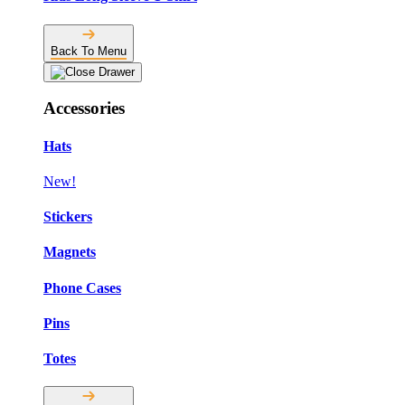
Back To Menu
Accessories
Hats
New!
Stickers
Magnets
Phone Cases
Pins
Totes