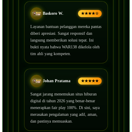
Baskoro W.
★★★★☆
Layanan bantuan pelanggan mereka pantas
diberi apresiasi. Sangat responsif dan
langsung memberikan solusi tepat. Ini
bukti nyata bahwa WAR138 dikelola oleh
tim ahli yang kompeten.
Johan Pratama
★★★★★
Sangat jarang menemukan situs hiburan
digital di tahun 2026 yang benar-benar
menerapkan fair play 100%. Di sini, saya
merasakan pengalaman yang adil, aman,
dan pastinya memuaskan.