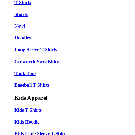
T-Shirts
Shorts
New!
Hoodies
Long Sleeve T-Shirts
Crewneck Sweatshirts
Tank Tops
Baseball T-Shirts
Kids Apparel
Kids T-Shirts
Kids Hoodie
Kids Long Sleeve T-Shirt