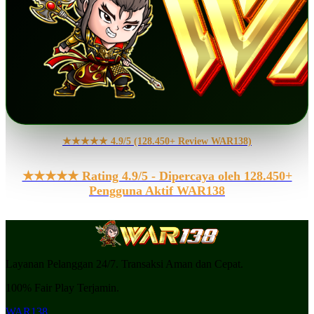
★★★★★ 4.9/5 (128.450+ Review WAR138)
★★★★★ Rating 4.9/5 - Dipercaya oleh 128.450+
Pengguna Aktif WAR138
Layanan Pelanggan 24/7. Transaksi Aman dan Cepat.
100% Fair Play Terjamin.
WAR138