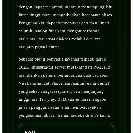
dengan kapasitas premium untuk menampung lalu
lintas tinggi tanpa mengorbankan kecepatan akses.
Pengguna kini dapat bermanuver dan menikmati
seluruh katalog fitur kami dengan performa
maksimal, baik saat diakses melalui desktop
maupun ponsel pintar.
Sebagai pionir penyedia layanan terpadu tahun
2026, infrastruktur server mutakhir dari WAR138
memberikan garansi perlindungan data berlapis.
Visi kami sangat jelas: membangun ruang digital
yang sehat, sangat responsif, dan menjunjung
tinggi nilai fair play. Buktikan sendiri mengapa
jutaan pengguna setia telah mempercayakan
pengalaman hiburan harian mereka di situs kami.
FAQ