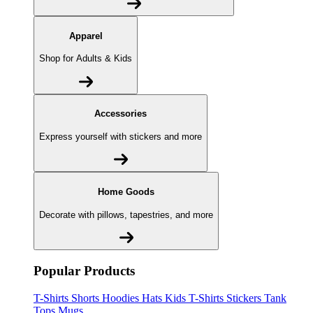
Apparel
Shop for Adults & Kids
Accessories
Express yourself with stickers and more
Home Goods
Decorate with pillows, tapestries, and more
Popular Products
T-Shirts
Shorts
Hoodies
Hats
Kids T-Shirts
Stickers
Tank
Tops
Mugs