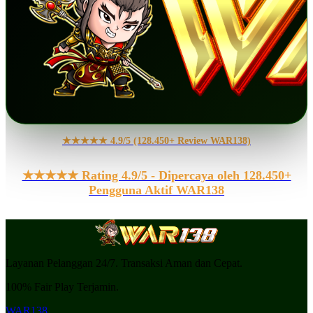
★★★★★ 4.9/5 (128.450+ Review WAR138)
★★★★★ Rating 4.9/5 - Dipercaya oleh 128.450+
Pengguna Aktif WAR138
Layanan Pelanggan 24/7. Transaksi Aman dan Cepat.
100% Fair Play Terjamin.
WAR138