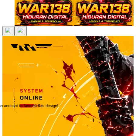
n account to favorite this design!