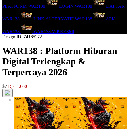
PLATFORM WAR138
LOGIN WAR138
DAFTAR
WAR138
LINK ALTERNATIF WAR138
APK
WAR138
WAR138 VIP RESMI
Design ID: 74165272
WAR138 : Platform Hiburan
Digital Terlengkap &
Terpercaya 2026
$7
Rp 11.000