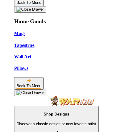
Back To Menu
Home Goods
Mugs
Tapestries
Wall Art
Pillows
Back To Menu
Shop Designs
Discover a classic design or new favorite artist