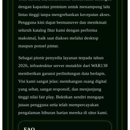
dengan kapasitas premium untuk menampung lalu
lintas tinggi tanpa mengorbankan kecepatan akses.
Pengguna kini dapat bermanuver dan menikmati
seluruh katalog fitur kami dengan performa
maksimal, baik saat diakses melalui desktop
maupun ponsel pintar.
Sebagai pionir penyedia layanan terpadu tahun
2026, infrastruktur server mutakhir dari WAR138
memberikan garansi perlindungan data berlapis.
Visi kami sangat jelas: membangun ruang digital
yang sehat, sangat responsif, dan menjunjung
tinggi nilai fair play. Buktikan sendiri mengapa
jutaan pengguna setia telah mempercayakan
pengalaman hiburan harian mereka di situs kami.
FAQ