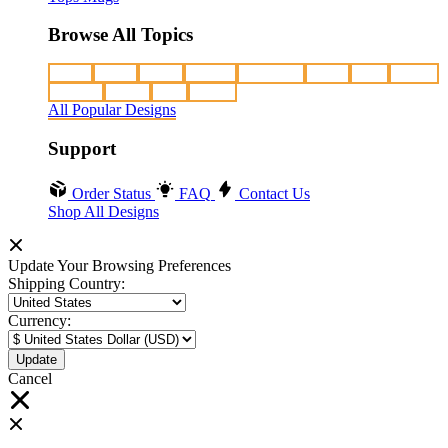
Browse All Topics
funny
music
anime
movies
television
sports
sci-fi
vintage
animals
drinks
food
politics
All Popular Designs
Support
Order Status
FAQ
Contact Us
Shop All Designs
Update Your Browsing Preferences
Shipping Country:
Currency:
Cancel