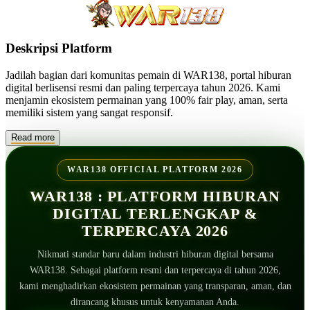
Deskripsi Platform
Jadilah bagian dari komunitas pemain di WAR138, portal hiburan
digital berlisensi resmi dan paling terpercaya tahun 2026. Kami
menjamin ekosistem permainan yang 100% fair play, aman, serta
memiliki sistem yang sangat responsif.
Read more
WAR138 OFFICIAL PLATFORM 2026
WAR138 : PLATFORM HIBURAN
DIGITAL TERLENGKAP &
TERPERCAYA 2026
Nikmati standar baru dalam industri hiburan digital bersama
WAR138. Sebagai platform resmi dan terpercaya di tahun 2026,
kami menghadirkan ekosistem permainan yang transparan, aman, dan
dirancang khusus untuk kenyamanan Anda.