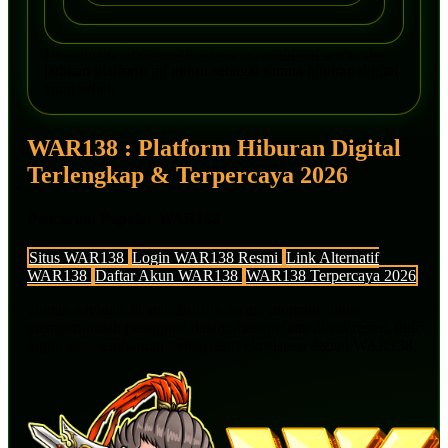
Disclaimer: Bermainlah secara bertanggung jawab dan
jadikan platform ini murni sebagai sarana hiburan digital
yang sehat.
WAR138 : Platform Hiburan Digital
Terlengkap & Terpercaya 2026
Pencarian Populer WAR138
Situs WAR138
Login WAR138 Resmi
Link Alternatif
WAR138
Daftar Akun WAR138
WAR138 Terpercaya 2026
Tautan navigasi di atas disusun secara otomatis untuk
mempermudah pengguna dalam menemukan akses resmi, fitur
login, dan pembaruan terbaru dari ekosistem digital WAR138.