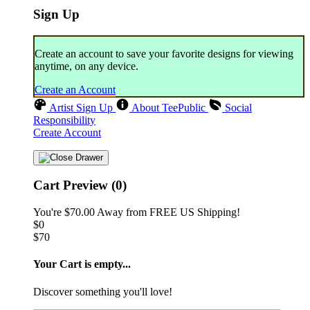
Sign Up
Create an account to save your favorite designs for viewing
anytime, on any device.
Create an Account
Artist Sign Up
About TeePublic
Social
Responsibility
Create Account
Cart Preview (0)
You're
$70.00
Away from
FREE US Shipping!
$0
$70
Your Cart is empty...
Discover something you'll love!