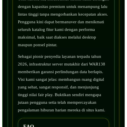
dengan kapasitas premium untuk menampung lalu
lintas tinggi tanpa mengorbankan kecepatan akses.
Pengguna kini dapat bermanuver dan menikmati
seluruh katalog fitur kami dengan performa
maksimal, baik saat diakses melalui desktop
maupun ponsel pintar.
Sebagai pionir penyedia layanan terpadu tahun
2026, infrastruktur server mutakhir dari WAR138
memberikan garansi perlindungan data berlapis.
Visi kami sangat jelas: membangun ruang digital
yang sehat, sangat responsif, dan menjunjung
tinggi nilai fair play. Buktikan sendiri mengapa
jutaan pengguna setia telah mempercayakan
pengalaman hiburan harian mereka di situs kami.
FAQ