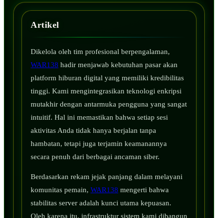
Artikel
Dikelola oleh tim profesional berpengalaman,
WAR138
hadir menjawab kebutuhan pasar akan
platform hiburan digital yang memiliki kredibilitas
tinggi. Kami mengintegrasikan teknologi enkripsi
mutakhir dengan antarmuka pengguna yang sangat
intuitif. Hal ini memastikan bahwa setiap sesi
aktivitas Anda tidak hanya berjalan tanpa
hambatan, tetapi juga terjamin keamanannya
secara penuh dari berbagai ancaman siber.
Berdasarkan rekam jejak panjang dalam melayani
komunitas pemain,
WAR138
mengerti bahwa
stabilitas server adalah kunci utama kepuasan.
Oleh karena itu, infrastruktur sistem kami dibangun