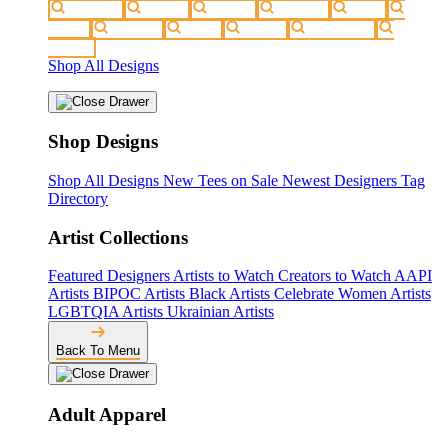
animals
anime
drinks
fantasy
food
funny
movies
sci-fi
sports
television
vintage
Shop All Designs
Shop Designs
Shop All Designs
New Tees on Sale
Newest Designers
Tag
Directory
Artist Collections
Featured Designers
Artists to Watch
Creators to Watch
AAPI
Artists
BIPOC Artists
Black Artists
Celebrate Women Artists
LGBTQIA Artists
Ukrainian Artists
Back To Menu
Adult Apparel