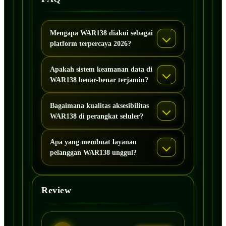
Mengapa WAR138 diakui sebagai
platform terpercaya 2026?
Apakah sistem keamanan data di
WAR138 benar-benar terjamin?
Bagaimana kualitas aksesibilitas
WAR138 di perangkat seluler?
Apa yang membuat layanan
pelanggan WAR138 unggul?
Review