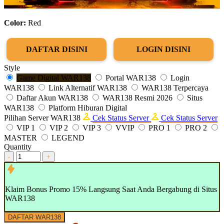
Color:
Red
DAFTAR DISINI
LOGIN DISINI
Style
Game Digital WAR138
Portal WAR138
Login
WAR138
Link Alternatif WAR138
WAR138 Terpercaya
Daftar Akun WAR138
WAR138 Resmi 2026
Situs
WAR138
Platform Hiburan Digital
Pilihan Server WAR138
Cek Status Server
Cek Status Server
VIP 1
VIP 2
VIP 3
VVIP
PRO 1
PRO 2
MASTER
LEGEND
Quantity
-
+
Klaim
Bonus Promo 15%
Langsung Saat Anda Bergabung di
Situs
WAR138
DAFTAR WAR138