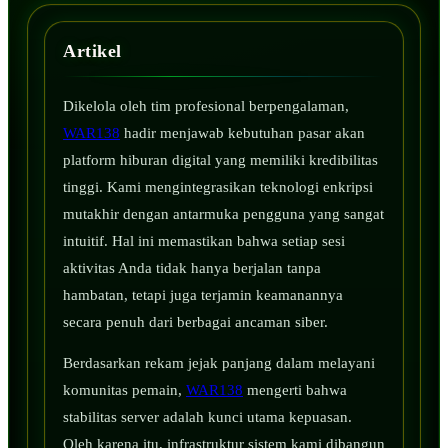
Artikel
Dikelola oleh tim profesional berpengalaman,
WAR138
hadir menjawab kebutuhan pasar akan
platform hiburan digital yang memiliki kredibilitas
tinggi. Kami mengintegrasikan teknologi enkripsi
mutakhir dengan antarmuka pengguna yang sangat
intuitif. Hal ini memastikan bahwa setiap sesi
aktivitas Anda tidak hanya berjalan tanpa
hambatan, tetapi juga terjamin keamanannya
secara penuh dari berbagai ancaman siber.
Berdasarkan rekam jejak panjang dalam melayani
komunitas pemain,
WAR138
mengerti bahwa
stabilitas server adalah kunci utama kepuasan.
Oleh karena itu, infrastruktur sistem kami dibangun