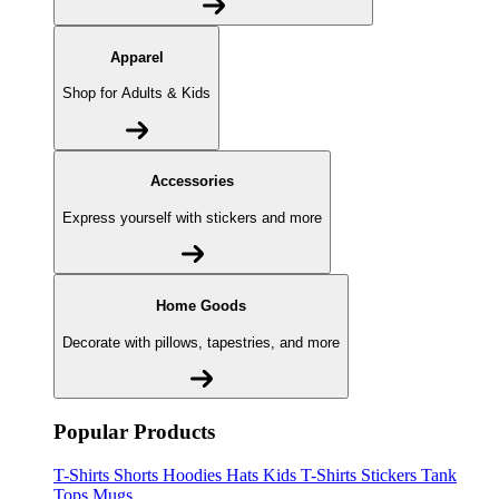
Apparel
Shop for Adults & Kids
Accessories
Express yourself with stickers and more
Home Goods
Decorate with pillows, tapestries, and more
Popular Products
T-Shirts
Shorts
Hoodies
Hats
Kids T-Shirts
Stickers
Tank
Tops
Mugs