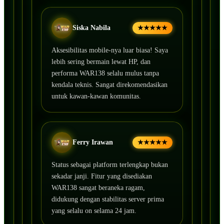
Siska Nabila
★★★★★
Aksesibilitas mobile-nya luar biasa! Saya
lebih sering bermain lewat HP, dan
performa WAR138 selalu mulus tanpa
kendala teknis. Sangat direkomendasikan
untuk kawan-kawan komunitas.
Ferry Irawan
★★★★★
Status sebagai platform terlengkap bukan
sekadar janji. Fitur yang disediakan
WAR138 sangat beraneka ragam,
didukung dengan stabilitas server prima
yang selalu on selama 24 jam.