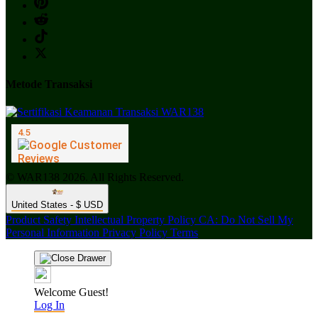
Metode Transaksi
© WAR138 2026. All Rights Reserved.
United States - $ USD
Product Safety
Intellectual Property Policy
CA: Do Not Sell My
Personal Information
Privacy Policy
Terms
Welcome Guest!
Log In