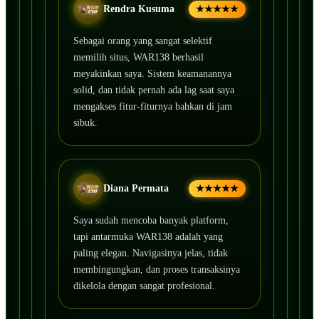
Rendra Kusuma
★★★★★
Sebagai orang yang sangat selektif
memilih situs, WAR138 berhasil
meyakinkan saya. Sistem keamanannya
solid, dan tidak pernah ada lag saat saya
mengakses fitur-fiturnya bahkan di jam
sibuk.
Diana Permata
★★★★★
Saya sudah mencoba banyak platform,
tapi antarmuka WAR138 adalah yang
paling elegan. Navigasinya jelas, tidak
membingungkan, dan proses transaksinya
dikelola dengan sangat profesional.