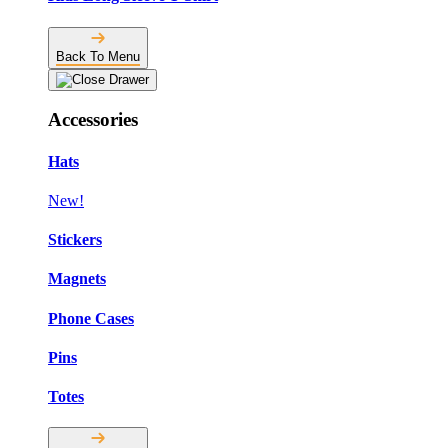
Back To Menu
Accessories
Hats
New!
Stickers
Magnets
Phone Cases
Pins
Totes