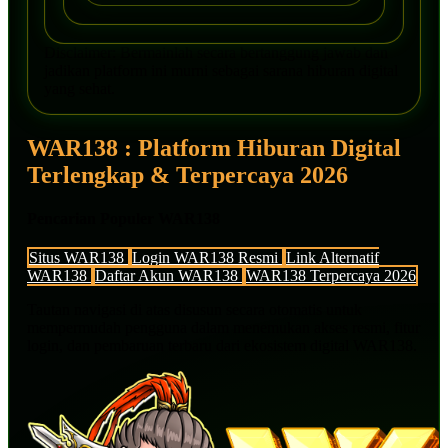
Disclaimer: Bermainlah secara bertanggung jawab dan
jadikan platform ini murni sebagai sarana hiburan digital
yang sehat.
WAR138 : Platform Hiburan Digital
Terlengkap & Terpercaya 2026
Pencarian Populer WAR138
Situs WAR138
Login WAR138 Resmi
Link Alternatif
WAR138
Daftar Akun WAR138
WAR138 Terpercaya 2026
Tautan navigasi di atas disusun secara otomatis untuk
mempermudah pengguna dalam menemukan akses resmi, fitur
login, dan pembaruan terbaru dari ekosistem digital WAR138.