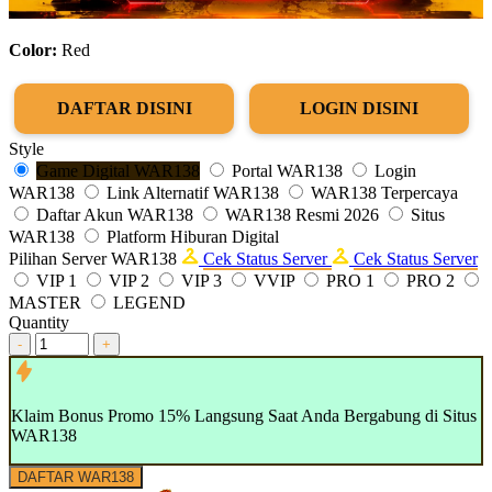
Color:
Red
DAFTAR DISINI
LOGIN DISINI
Style
Game Digital WAR138
Portal WAR138
Login
WAR138
Link Alternatif WAR138
WAR138 Terpercaya
Daftar Akun WAR138
WAR138 Resmi 2026
Situs
WAR138
Platform Hiburan Digital
Pilihan Server WAR138
Cek Status Server
Cek Status Server
VIP 1
VIP 2
VIP 3
VVIP
PRO 1
PRO 2
MASTER
LEGEND
Quantity
-
+
Klaim
Bonus Promo 15%
Langsung Saat Anda Bergabung di
Situs
WAR138
DAFTAR WAR138