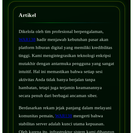
Artikel
Dikelola oleh tim profesional berpengalaman,
WAR138
hadir menjawab kebutuhan pasar akan
platform hiburan digital yang memiliki kredibilitas
tinggi. Kami mengintegrasikan teknologi enkripsi
mutakhir dengan antarmuka pengguna yang sangat
intuitif. Hal ini memastikan bahwa setiap sesi
aktivitas Anda tidak hanya berjalan tanpa
hambatan, tetapi juga terjamin keamanannya
secara penuh dari berbagai ancaman siber.
Berdasarkan rekam jejak panjang dalam melayani
komunitas pemain,
WAR138
mengerti bahwa
stabilitas server adalah kunci utama kepuasan.
Oleh karena itu, infrastruktur sistem kami dibangun