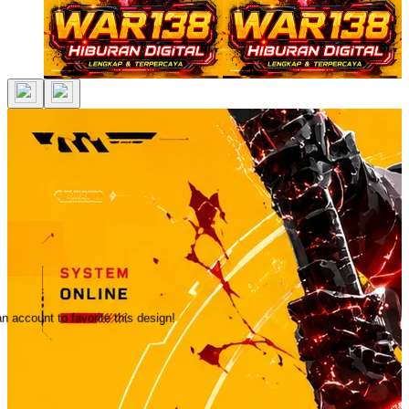
n account to favorite this design!