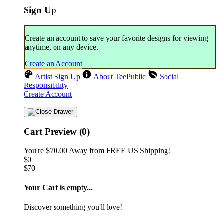
Sign Up
Create an account to save your favorite designs for viewing
anytime, on any device.
Create an Account
Artist Sign Up
About TeePublic
Social
Responsibility
Create Account
Cart Preview (0)
You're
$70.00
Away from
FREE US Shipping!
$0
$70
Your Cart is empty...
Discover something you'll love!