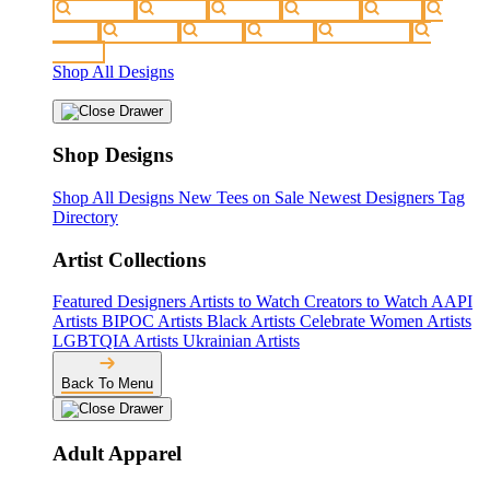
animals
anime
drinks
fantasy
food
funny
movies
sci-fi
sports
television
vintage
Shop All Designs
Shop Designs
Shop All Designs
New Tees on Sale
Newest Designers
Tag
Directory
Artist Collections
Featured Designers
Artists to Watch
Creators to Watch
AAPI
Artists
BIPOC Artists
Black Artists
Celebrate Women Artists
LGBTQIA Artists
Ukrainian Artists
Back To Menu
Adult Apparel