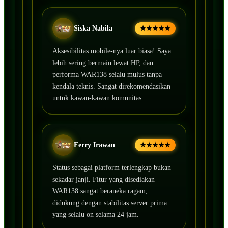
Siska Nabila
★★★★★
Aksesibilitas mobile-nya luar biasa! Saya
lebih sering bermain lewat HP, dan
performa WAR138 selalu mulus tanpa
kendala teknis. Sangat direkomendasikan
untuk kawan-kawan komunitas.
Ferry Irawan
★★★★★
Status sebagai platform terlengkap bukan
sekadar janji. Fitur yang disediakan
WAR138 sangat beraneka ragam,
didukung dengan stabilitas server prima
yang selalu on selama 24 jam.