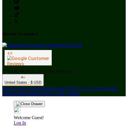
Metode Transaksi
© WAR138 2026. All Rights Reserved.
United States - $ USD
Product Safety
Intellectual Property Policy
CA: Do Not Sell My
Personal Information
Privacy Policy
Terms
Welcome Guest!
Log In