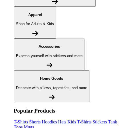
Apparel
Shop for Adults & Kids
Accessories
Express yourself with stickers and more
Home Goods
Decorate with pillows, tapestries, and more
Popular Products
T-Shirts
Shorts
Hoodies
Hats
Kids T-Shirts
Stickers
Tank
Tops
Mugs