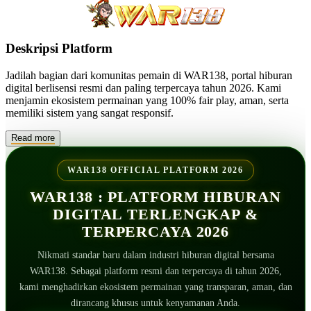
Deskripsi Platform
Jadilah bagian dari komunitas pemain di WAR138, portal hiburan
digital berlisensi resmi dan paling terpercaya tahun 2026. Kami
menjamin ekosistem permainan yang 100% fair play, aman, serta
memiliki sistem yang sangat responsif.
Read more
WAR138 OFFICIAL PLATFORM 2026
WAR138 : PLATFORM HIBURAN
DIGITAL TERLENGKAP &
TERPERCAYA 2026
Nikmati standar baru dalam industri hiburan digital bersama
WAR138. Sebagai platform resmi dan terpercaya di tahun 2026,
kami menghadirkan ekosistem permainan yang transparan, aman, dan
dirancang khusus untuk kenyamanan Anda.