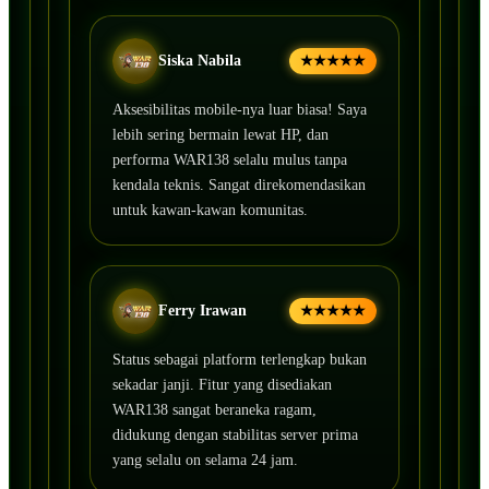
Siska Nabila
★★★★★
Aksesibilitas mobile-nya luar biasa! Saya
lebih sering bermain lewat HP, dan
performa WAR138 selalu mulus tanpa
kendala teknis. Sangat direkomendasikan
untuk kawan-kawan komunitas.
Ferry Irawan
★★★★★
Status sebagai platform terlengkap bukan
sekadar janji. Fitur yang disediakan
WAR138 sangat beraneka ragam,
didukung dengan stabilitas server prima
yang selalu on selama 24 jam.