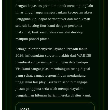
dengan kapasitas premium untuk menampung lalu
lintas tinggi tanpa mengorbankan kecepatan akses.
Pengguna kini dapat bermanuver dan menikmati
seluruh katalog fitur kami dengan performa
maksimal, baik saat diakses melalui desktop
maupun ponsel pintar.
Sebagai pionir penyedia layanan terpadu tahun
2026, infrastruktur server mutakhir dari WAR138
memberikan garansi perlindungan data berlapis.
Visi kami sangat jelas: membangun ruang digital
yang sehat, sangat responsif, dan menjunjung
tinggi nilai fair play. Buktikan sendiri mengapa
jutaan pengguna setia telah mempercayakan
pengalaman hiburan harian mereka di situs kami.
FAQ