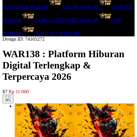
PLATFORM WAR138
LOGIN WAR138
DAFTAR
WAR138
LINK ALTERNATIF WAR138
APK
WAR138
WAR138 VIP RESMI
Design ID: 74165272
WAR138 : Platform Hiburan
Digital Terlengkap &
Terpercaya 2026
$7
Rp 11.000