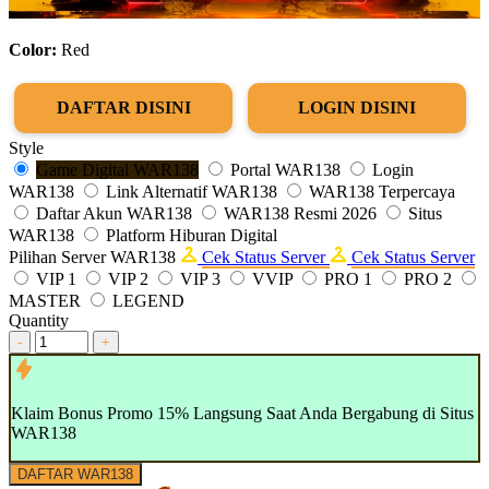
Color:
Red
DAFTAR DISINI
LOGIN DISINI
Style
Game Digital WAR138
Portal WAR138
Login
WAR138
Link Alternatif WAR138
WAR138 Terpercaya
Daftar Akun WAR138
WAR138 Resmi 2026
Situs
WAR138
Platform Hiburan Digital
Pilihan Server WAR138
Cek Status Server
Cek Status Server
VIP 1
VIP 2
VIP 3
VVIP
PRO 1
PRO 2
MASTER
LEGEND
Quantity
-
+
Klaim
Bonus Promo 15%
Langsung Saat Anda Bergabung di
Situs
WAR138
DAFTAR WAR138