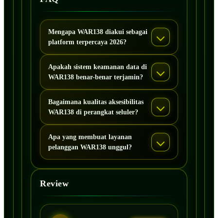
Mengapa WAR138 diakui sebagai
platform terpercaya 2026?
Apakah sistem keamanan data di
WAR138 benar-benar terjamin?
Bagaimana kualitas aksesibilitas
WAR138 di perangkat seluler?
Apa yang membuat layanan
pelanggan WAR138 unggul?
Review