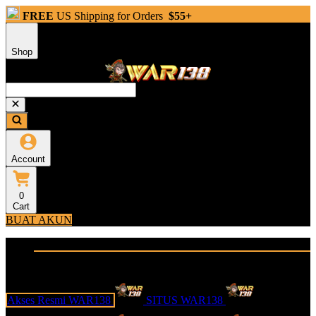
FREE
US Shipping for Orders
$55+
Shop
Account
0
Cart
BUAT AKUN
Explore Categories
Popular Products
Akses Resmi WAR138
SITUS WAR138