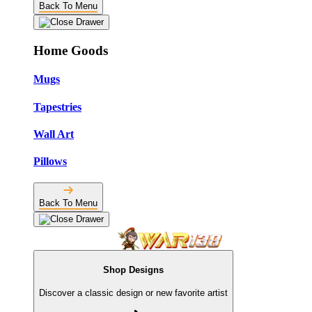
Back To Menu
Home Goods
Mugs
Tapestries
Wall Art
Pillows
Back To Menu
Shop Designs
Discover a classic design or new favorite artist