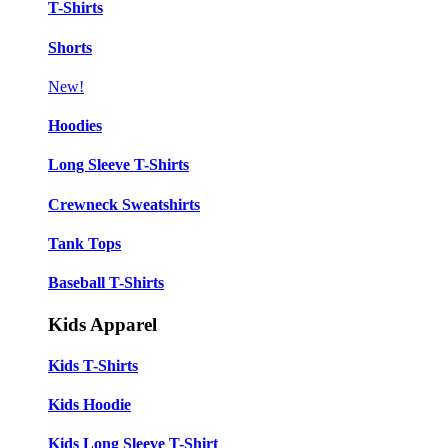
T-Shirts
Shorts
New!
Hoodies
Long Sleeve T-Shirts
Crewneck Sweatshirts
Tank Tops
Baseball T-Shirts
Kids Apparel
Kids T-Shirts
Kids Hoodie
Kids Long Sleeve T-Shirt