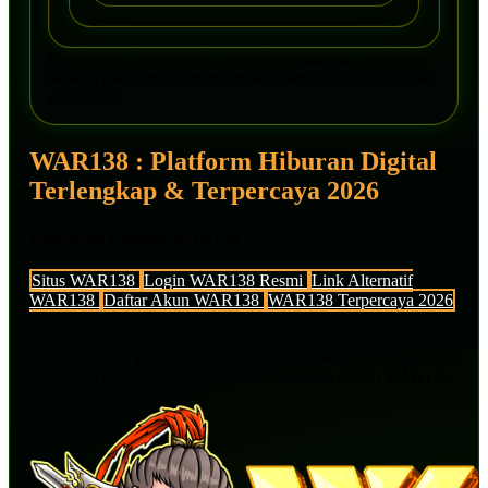
Disclaimer: Bermainlah secara bertanggung jawab dan
jadikan platform ini murni sebagai sarana hiburan digital
yang sehat.
WAR138 : Platform Hiburan Digital
Terlengkap & Terpercaya 2026
Pencarian Populer WAR138
Situs WAR138
Login WAR138 Resmi
Link Alternatif
WAR138
Daftar Akun WAR138
WAR138 Terpercaya 2026
Tautan navigasi di atas disusun secara otomatis untuk
mempermudah pengguna dalam menemukan akses resmi, fitur
login, dan pembaruan terbaru dari ekosistem digital WAR138.