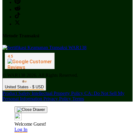
Metode Transaksi
© WAR138 2026. All Rights Reserved.
United States - $ USD
Product Safety
Intellectual Property Policy
CA: Do Not Sell My
Personal Information
Privacy Policy
Terms
Welcome Guest!
Log In