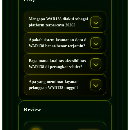
Mengapa WAR138 diakui sebagai
platform terpercaya 2026?
Apakah sistem keamanan data di
WAR138 benar-benar terjamin?
Bagaimana kualitas aksesibilitas
WAR138 di perangkat seluler?
Apa yang membuat layanan
pelanggan WAR138 unggul?
Review