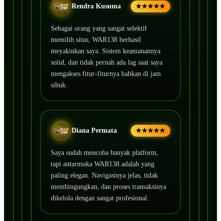
Rendra Kusuma
★★★★★
Sebagai orang yang sangat selektif
memilih situs, WAR138 berhasil
meyakinkan saya. Sistem keamanannya
solid, dan tidak pernah ada lag saat saya
mengakses fitur-fiturnya bahkan di jam
sibuk.
Diana Permata
★★★★★
Saya sudah mencoba banyak platform,
tapi antarmuka WAR138 adalah yang
paling elegan. Navigasinya jelas, tidak
membingungkan, dan proses transaksinya
dikelola dengan sangat profesional.