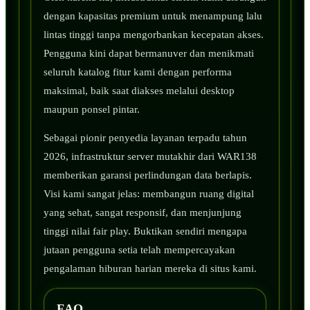
dengan kapasitas premium untuk menampung lalu
lintas tinggi tanpa mengorbankan kecepatan akses.
Pengguna kini dapat bermanuver dan menikmati
seluruh katalog fitur kami dengan performa
maksimal, baik saat diakses melalui desktop
maupun ponsel pintar.
Sebagai pionir penyedia layanan terpadu tahun
2026, infrastruktur server mutakhir dari WAR138
memberikan garansi perlindungan data berlapis.
Visi kami sangat jelas: membangun ruang digital
yang sehat, sangat responsif, dan menjunjung
tinggi nilai fair play. Buktikan sendiri mengapa
jutaan pengguna setia telah mempercayakan
pengalaman hiburan harian mereka di situs kami.
FAQ