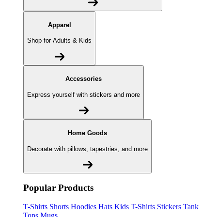
Apparel
Shop for Adults & Kids
Accessories
Express yourself with stickers and more
Home Goods
Decorate with pillows, tapestries, and more
Popular Products
T-Shirts
Shorts
Hoodies
Hats
Kids T-Shirts
Stickers
Tank
Tops
Mugs