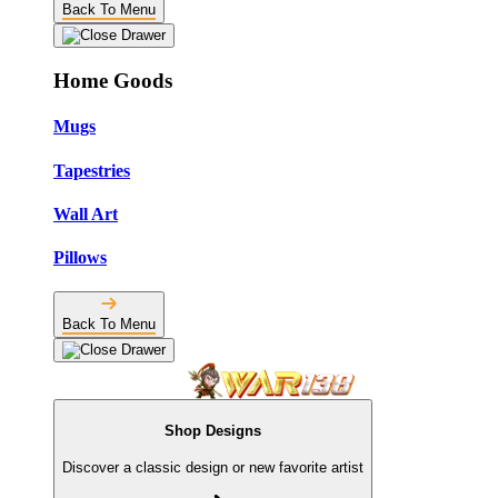
Back To Menu
Home Goods
Mugs
Tapestries
Wall Art
Pillows
Back To Menu
Shop Designs
Discover a classic design or new favorite artist