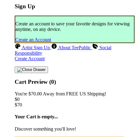
Sign Up
Create an account to save your favorite designs for viewing
anytime, on any device.
Create an Account
Artist Sign Up
About TeePublic
Social
Responsibility
Create Account
Cart Preview (0)
You're
$70.00
Away from
FREE US Shipping!
$0
$70
Your Cart is empty...
Discover something you'll love!