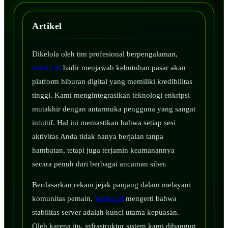
Artikel
Dikelola oleh tim profesional berpengalaman,
WAR138
hadir menjawab kebutuhan pasar akan
platform hiburan digital yang memiliki kredibilitas
tinggi. Kami mengintegrasikan teknologi enkripsi
mutakhir dengan antarmuka pengguna yang sangat
intuitif. Hal ini memastikan bahwa setiap sesi
aktivitas Anda tidak hanya berjalan tanpa
hambatan, tetapi juga terjamin keamanannya
secara penuh dari berbagai ancaman siber.
Berdasarkan rekam jejak panjang dalam melayani
komunitas pemain,
WAR138
mengerti bahwa
stabilitas server adalah kunci utama kepuasan.
Oleh karena itu, infrastruktur sistem kami dibangun