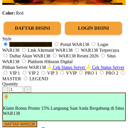
Color:
Red
DAFTAR DISINI
LOGIN DISINI
Style
Game Digital WAR138
Portal WAR138
Login
WAR138
Link Alternatif WAR138
WAR138 Terpercaya
Daftar Akun WAR138
WAR138 Resmi 2026
Situs
WAR138
Platform Hiburan Digital
Pilihan Server WAR138
Cek Status Server
Cek Status Server
VIP 1
VIP 2
VIP 3
VVIP
PRO 1
PRO 2
MASTER
LEGEND
Quantity
-
+
Klaim
Bonus Promo 15%
Langsung Saat Anda Bergabung di
Situs
WAR138
DAFTAR WAR138