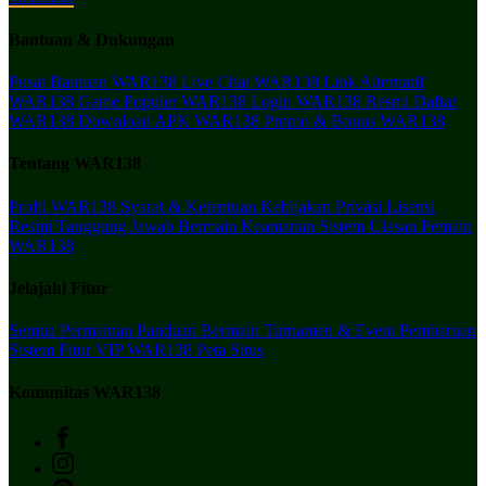
Bantuan & Dukungan
Pusat Bantuan WAR138
Live Chat WAR138
Link Alternatif
WAR138
Game Populer WAR138
Login WAR138 Resmi
Daftar
WAR138
Download APK WAR138
Promo & Bonus WAR138
Tentang WAR138
Profil WAR138
Syarat & Ketentuan
Kebijakan Privasi
Lisensi
Resmi
Tanggung Jawab Bermain
Keamanan Sistem
Ulasan Pemain
WAR138
Jelajahi Fitur
Semua Permainan
Panduan Bermain
Turnamen & Event
Pembaruan
Sistem
Fitur VIP WAR138
Peta Situs
Komunitas WAR138