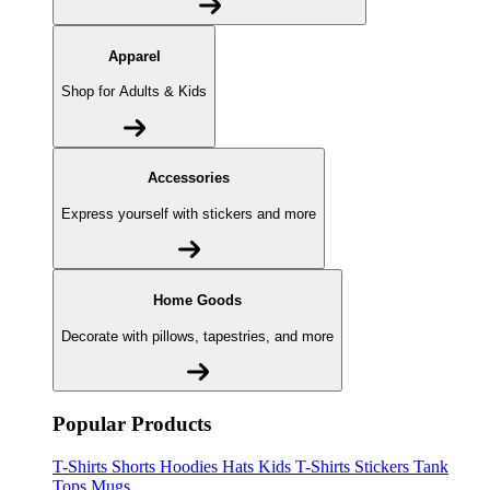
Apparel
Shop for Adults & Kids
Accessories
Express yourself with stickers and more
Home Goods
Decorate with pillows, tapestries, and more
Popular Products
T-Shirts
Shorts
Hoodies
Hats
Kids T-Shirts
Stickers
Tank
Tops
Mugs