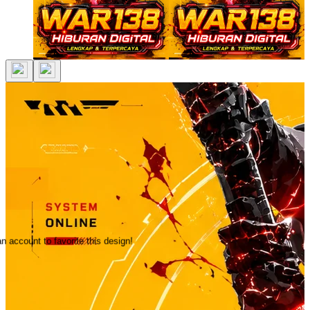
n account to favorite this design!