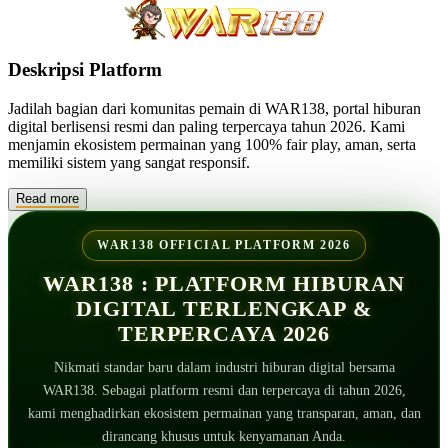
Deskripsi Platform
Jadilah bagian dari komunitas pemain di WAR138, portal hiburan
digital berlisensi resmi dan paling terpercaya tahun 2026. Kami
menjamin ekosistem permainan yang 100% fair play, aman, serta
memiliki sistem yang sangat responsif.
Read more
WAR138 OFFICIAL PLATFORM 2026
WAR138 : PLATFORM HIBURAN
DIGITAL TERLENGKAP &
TERPERCAYA 2026
Nikmati standar baru dalam industri hiburan digital bersama
WAR138. Sebagai platform resmi dan terpercaya di tahun 2026,
kami menghadirkan ekosistem permainan yang transparan, aman, dan
dirancang khusus untuk kenyamanan Anda.