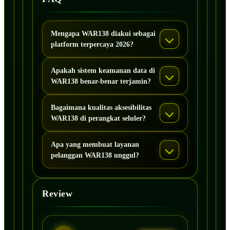
Mengapa WAR138 diakui sebagai
platform terpercaya 2026?
Apakah sistem keamanan data di
WAR138 benar-benar terjamin?
Bagaimana kualitas aksesibilitas
WAR138 di perangkat seluler?
Apa yang membuat layanan
pelanggan WAR138 unggul?
Review