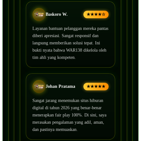
Baskoro W.
★★★★☆
Layanan bantuan pelanggan mereka pantas
diberi apresiasi. Sangat responsif dan
langsung memberikan solusi tepat. Ini
bukti nyata bahwa WAR138 dikelola oleh
tim ahli yang kompeten.
Johan Pratama
★★★★★
Sangat jarang menemukan situs hiburan
digital di tahun 2026 yang benar-benar
menerapkan fair play 100%. Di sini, saya
merasakan pengalaman yang adil, aman,
dan pastinya memuaskan.