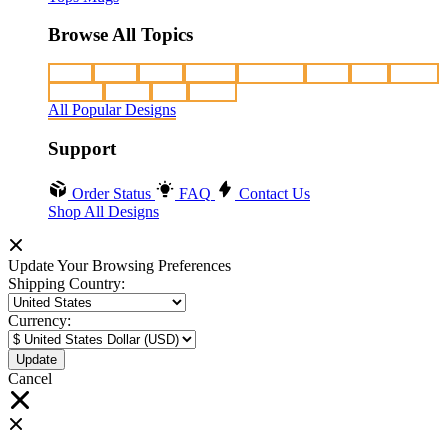
Browse All Topics
funny
music
anime
movies
television
sports
sci-fi
vintage
animals
drinks
food
politics
All Popular Designs
Support
Order Status
FAQ
Contact Us
Shop All Designs
Update Your Browsing Preferences
Shipping Country:
Currency:
Cancel