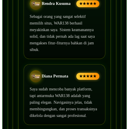
Rendra Kusuma
★★★★★
Sebagai orang yang sangat selektif
memilih situs, WAR138 berhasil
meyakinkan saya. Sistem keamanannya
solid, dan tidak pernah ada lag saat saya
mengakses fitur-fiturnya bahkan di jam
sibuk.
Diana Permata
★★★★★
Saya sudah mencoba banyak platform,
tapi antarmuka WAR138 adalah yang
paling elegan. Navigasinya jelas, tidak
membingungkan, dan proses transaksinya
dikelola dengan sangat profesional.