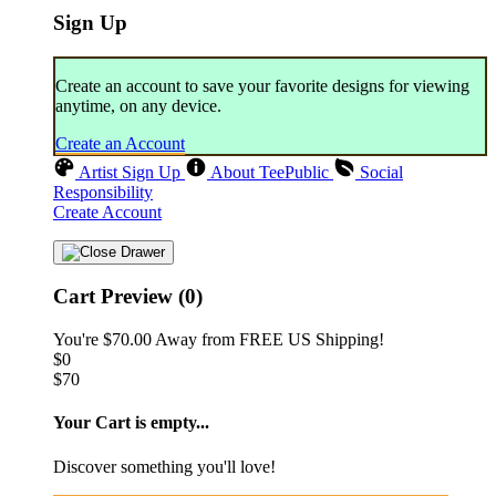
Sign Up
Create an account to save your favorite designs for viewing
anytime, on any device.
Create an Account
Artist Sign Up
About TeePublic
Social
Responsibility
Create Account
Cart Preview (0)
You're
$70.00
Away from
FREE US Shipping!
$0
$70
Your Cart is empty...
Discover something you'll love!