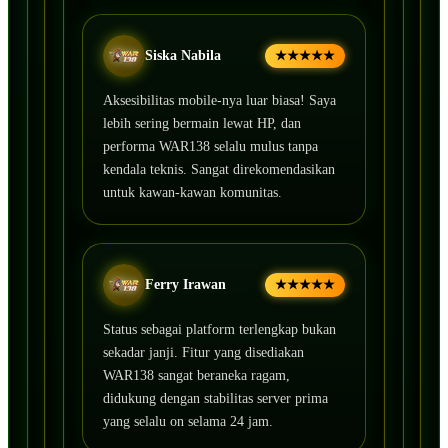
Siska Nabila
★★★★★
Aksesibilitas mobile-nya luar biasa! Saya
lebih sering bermain lewat HP, dan
performa WAR138 selalu mulus tanpa
kendala teknis. Sangat direkomendasikan
untuk kawan-kawan komunitas.
Ferry Irawan
★★★★★
Status sebagai platform terlengkap bukan
sekadar janji. Fitur yang disediakan
WAR138 sangat beraneka ragam,
didukung dengan stabilitas server prima
yang selalu on selama 24 jam.