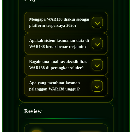
Mengapa WAR138 diakui sebagai
platform terpercaya 2026?
Apakah sistem keamanan data di
WAR138 benar-benar terjamin?
Bagaimana kualitas aksesibilitas
WAR138 di perangkat seluler?
Apa yang membuat layanan
pelanggan WAR138 unggul?
Review