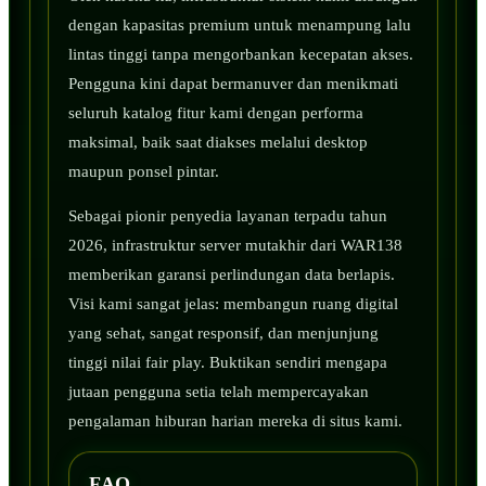
dengan kapasitas premium untuk menampung lalu
lintas tinggi tanpa mengorbankan kecepatan akses.
Pengguna kini dapat bermanuver dan menikmati
seluruh katalog fitur kami dengan performa
maksimal, baik saat diakses melalui desktop
maupun ponsel pintar.
Sebagai pionir penyedia layanan terpadu tahun
2026, infrastruktur server mutakhir dari WAR138
memberikan garansi perlindungan data berlapis.
Visi kami sangat jelas: membangun ruang digital
yang sehat, sangat responsif, dan menjunjung
tinggi nilai fair play. Buktikan sendiri mengapa
jutaan pengguna setia telah mempercayakan
pengalaman hiburan harian mereka di situs kami.
FAQ