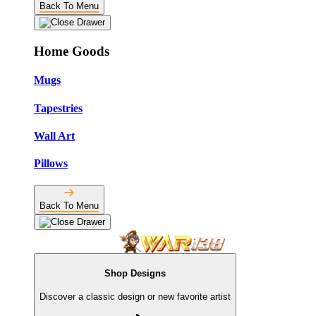
Back To Menu
Home Goods
Mugs
Tapestries
Wall Art
Pillows
Back To Menu
Shop Designs
Discover a classic design or new favorite artist