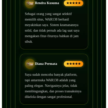
Rendra Kusuma
★★★★★
Sebagai orang yang sangat selektif
memilih situs, WAR138 berhasil
meyakinkan saya. Sistem keamanannya
solid, dan tidak pernah ada lag saat saya
mengakses fitur-fiturnya bahkan di jam
sibuk.
Diana Permata
★★★★★
Saya sudah mencoba banyak platform,
tapi antarmuka WAR138 adalah yang
paling elegan. Navigasinya jelas, tidak
membingungkan, dan proses transaksinya
dikelola dengan sangat profesional.