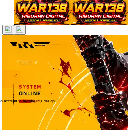
n account to favorite this design!