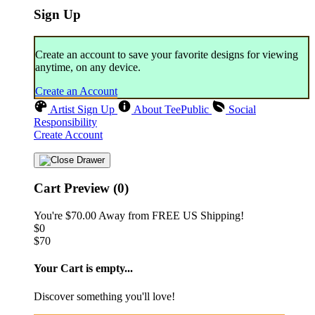
Sign Up
Create an account to save your favorite designs for viewing
anytime, on any device.
Create an Account
Artist Sign Up
About TeePublic
Social
Responsibility
Create Account
Cart Preview (0)
You're
$70.00
Away from
FREE US Shipping!
$0
$70
Your Cart is empty...
Discover something you'll love!