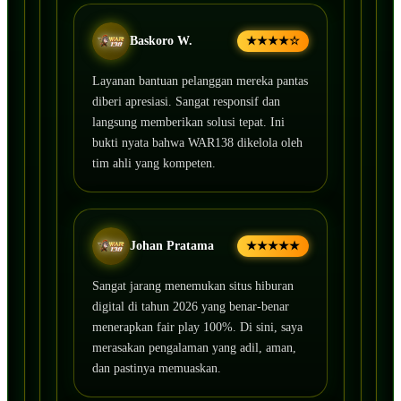
Baskoro W.
★★★★☆
Layanan bantuan pelanggan mereka pantas
diberi apresiasi. Sangat responsif dan
langsung memberikan solusi tepat. Ini
bukti nyata bahwa WAR138 dikelola oleh
tim ahli yang kompeten.
Johan Pratama
★★★★★
Sangat jarang menemukan situs hiburan
digital di tahun 2026 yang benar-benar
menerapkan fair play 100%. Di sini, saya
merasakan pengalaman yang adil, aman,
dan pastinya memuaskan.