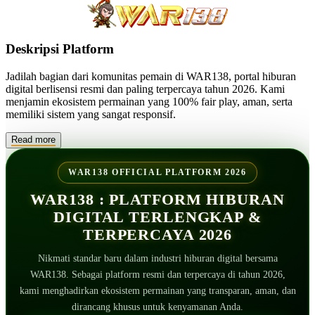
Deskripsi Platform
Jadilah bagian dari komunitas pemain di WAR138, portal hiburan
digital berlisensi resmi dan paling terpercaya tahun 2026. Kami
menjamin ekosistem permainan yang 100% fair play, aman, serta
memiliki sistem yang sangat responsif.
Read more
WAR138 OFFICIAL PLATFORM 2026
WAR138 : PLATFORM HIBURAN
DIGITAL TERLENGKAP &
TERPERCAYA 2026
Nikmati standar baru dalam industri hiburan digital bersama
WAR138. Sebagai platform resmi dan terpercaya di tahun 2026,
kami menghadirkan ekosistem permainan yang transparan, aman, dan
dirancang khusus untuk kenyamanan Anda.