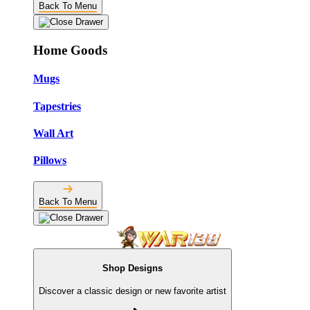
Back To Menu
Home Goods
Mugs
Tapestries
Wall Art
Pillows
Back To Menu
Shop Designs
Discover a classic design or new favorite artist