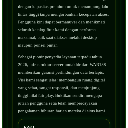
dengan kapasitas premium untuk menampung lalu
lintas tinggi tanpa mengorbankan kecepatan akses.
Pengguna kini dapat bermanuver dan menikmati
seluruh katalog fitur kami dengan performa
maksimal, baik saat diakses melalui desktop
maupun ponsel pintar.
Sebagai pionir penyedia layanan terpadu tahun
2026, infrastruktur server mutakhir dari WAR138
memberikan garansi perlindungan data berlapis.
Visi kami sangat jelas: membangun ruang digital
yang sehat, sangat responsif, dan menjunjung
tinggi nilai fair play. Buktikan sendiri mengapa
jutaan pengguna setia telah mempercayakan
pengalaman hiburan harian mereka di situs kami.
FAQ