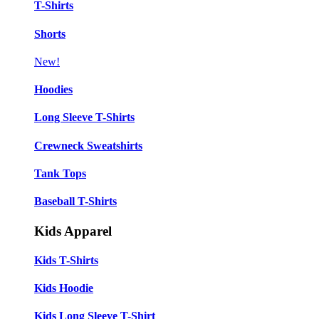
T-Shirts
Shorts
New!
Hoodies
Long Sleeve T-Shirts
Crewneck Sweatshirts
Tank Tops
Baseball T-Shirts
Kids Apparel
Kids T-Shirts
Kids Hoodie
Kids Long Sleeve T-Shirt