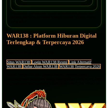
Disclaimer: Bermainlah secara bertanggung jawab dan
jadikan platform ini murni sebagai sarana hiburan digital
yang sehat.
WAR138 : Platform Hiburan Digital
Terlengkap & Terpercaya 2026
Pencarian Populer WAR138
Situs WAR138
Login WAR138 Resmi
Link Alternatif
WAR138
Daftar Akun WAR138
WAR138 Terpercaya 2026
Tautan navigasi di atas disusun secara otomatis untuk
mempermudah pengguna dalam menemukan akses resmi, fitur
login, dan pembaruan terbaru dari ekosistem digital WAR138.