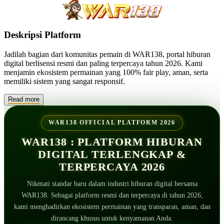
Deskripsi Platform
Jadilah bagian dari komunitas pemain di WAR138, portal hiburan
digital berlisensi resmi dan paling terpercaya tahun 2026. Kami
menjamin ekosistem permainan yang 100% fair play, aman, serta
memiliki sistem yang sangat responsif.
Read more
WAR138 OFFICIAL PLATFORM 2026
WAR138 : PLATFORM HIBURAN
DIGITAL TERLENGKAP &
TERPERCAYA 2026
Nikmati standar baru dalam industri hiburan digital bersama
WAR138. Sebagai platform resmi dan terpercaya di tahun 2026,
kami menghadirkan ekosistem permainan yang transparan, aman, dan
dirancang khusus untuk kenyamanan Anda.