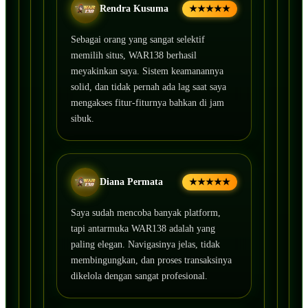
Rendra Kusuma
★★★★★
Sebagai orang yang sangat selektif
memilih situs, WAR138 berhasil
meyakinkan saya. Sistem keamanannya
solid, dan tidak pernah ada lag saat saya
mengakses fitur-fiturnya bahkan di jam
sibuk.
Diana Permata
★★★★★
Saya sudah mencoba banyak platform,
tapi antarmuka WAR138 adalah yang
paling elegan. Navigasinya jelas, tidak
membingungkan, dan proses transaksinya
dikelola dengan sangat profesional.