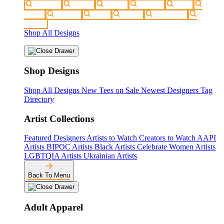
animals
anime
drinks
fantasy
food
funny
movies
sci-fi
sports
television
vintage
Shop All Designs
Shop Designs
Shop All Designs
New Tees on Sale
Newest Designers
Tag
Directory
Artist Collections
Featured Designers
Artists to Watch
Creators to Watch
AAPI
Artists
BIPOC Artists
Black Artists
Celebrate Women Artists
LGBTQIA Artists
Ukrainian Artists
Back To Menu
Adult Apparel