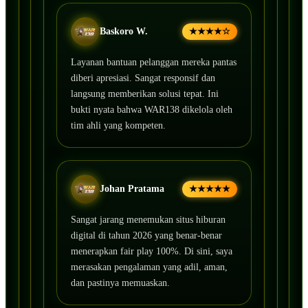
Baskoro W.
★★★★☆
Layanan bantuan pelanggan mereka pantas
diberi apresiasi. Sangat responsif dan
langsung memberikan solusi tepat. Ini
bukti nyata bahwa WAR138 dikelola oleh
tim ahli yang kompeten.
Johan Pratama
★★★★★
Sangat jarang menemukan situs hiburan
digital di tahun 2026 yang benar-benar
menerapkan fair play 100%. Di sini, saya
merasakan pengalaman yang adil, aman,
dan pastinya memuaskan.