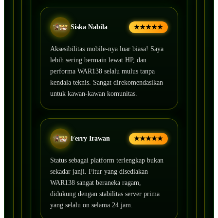
Siska Nabila
★★★★★
Aksesibilitas mobile-nya luar biasa! Saya
lebih sering bermain lewat HP, dan
performa WAR138 selalu mulus tanpa
kendala teknis. Sangat direkomendasikan
untuk kawan-kawan komunitas.
Ferry Irawan
★★★★★
Status sebagai platform terlengkap bukan
sekadar janji. Fitur yang disediakan
WAR138 sangat beraneka ragam,
didukung dengan stabilitas server prima
yang selalu on selama 24 jam.