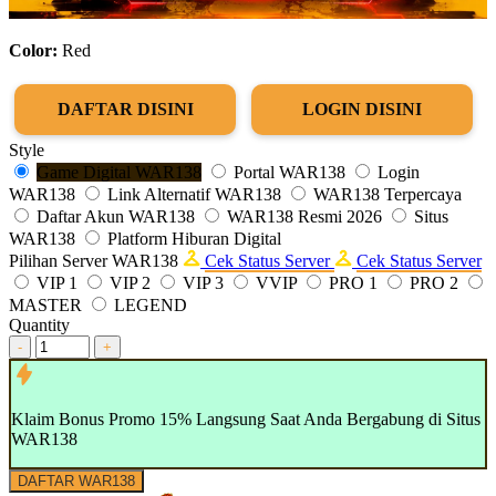
Color:
Red
DAFTAR DISINI
LOGIN DISINI
Style
Game Digital WAR138
Portal WAR138
Login
WAR138
Link Alternatif WAR138
WAR138 Terpercaya
Daftar Akun WAR138
WAR138 Resmi 2026
Situs
WAR138
Platform Hiburan Digital
Pilihan Server WAR138
Cek Status Server
Cek Status Server
VIP 1
VIP 2
VIP 3
VVIP
PRO 1
PRO 2
MASTER
LEGEND
Quantity
-
+
Klaim
Bonus Promo 15%
Langsung Saat Anda Bergabung di
Situs
WAR138
DAFTAR WAR138