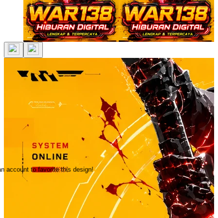
n account to favorite this design!