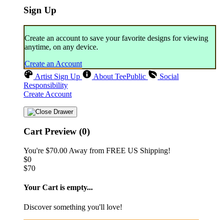
Sign Up
Create an account to save your favorite designs for viewing
anytime, on any device.
Create an Account
Artist Sign Up
About TeePublic
Social
Responsibility
Create Account
Cart Preview (0)
You're
$70.00
Away from
FREE US Shipping!
$0
$70
Your Cart is empty...
Discover something you'll love!