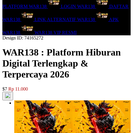
PLATFORM WAR138
LOGIN WAR138
DAFTAR
WAR138
LINK ALTERNATIF WAR138
APK
WAR138
WAR138 VIP RESMI
Design ID: 74165272
WAR138 : Platform Hiburan
Digital Terlengkap &
Terpercaya 2026
$7
Rp 11.000