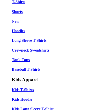
T-Shirts
Shorts
New!
Hoodies
Long Sleeve T-Shirts
Crewneck Sweatshirts
Tank Tops
Baseball T-Shirts
Kids Apparel
Kids T-Shirts
Kids Hoodie
Kids Long Sleeve T-Shirt