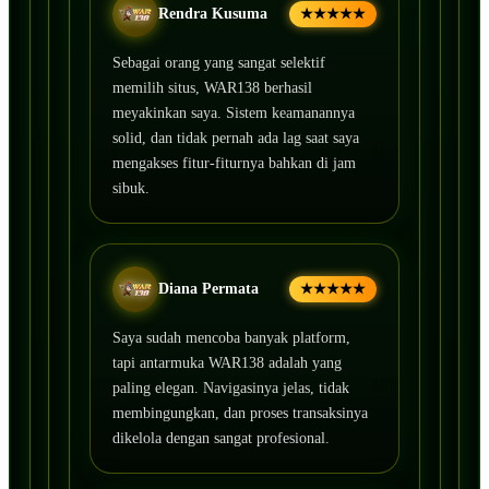
Rendra Kusuma
★★★★★
Sebagai orang yang sangat selektif
memilih situs, WAR138 berhasil
meyakinkan saya. Sistem keamanannya
solid, dan tidak pernah ada lag saat saya
mengakses fitur-fiturnya bahkan di jam
sibuk.
Diana Permata
★★★★★
Saya sudah mencoba banyak platform,
tapi antarmuka WAR138 adalah yang
paling elegan. Navigasinya jelas, tidak
membingungkan, dan proses transaksinya
dikelola dengan sangat profesional.