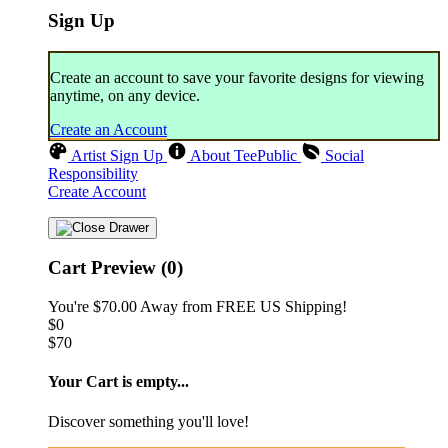
Sign Up
Create an account to save your favorite designs for viewing
anytime, on any device.
Create an Account
Artist Sign Up
About TeePublic
Social
Responsibility
Create Account
Cart Preview (0)
You're
$70.00
Away from
FREE US Shipping!
$0
$70
Your Cart is empty...
Discover something you'll love!