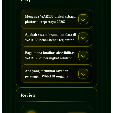
Mengapa WAR138 diakui sebagai
platform terpercaya 2026?
Apakah sistem keamanan data di
WAR138 benar-benar terjamin?
Bagaimana kualitas aksesibilitas
WAR138 di perangkat seluler?
Apa yang membuat layanan
pelanggan WAR138 unggul?
Review