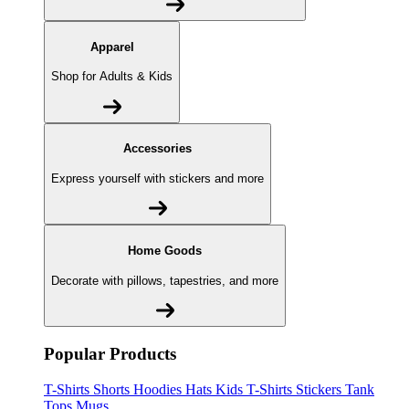
Apparel
Shop for Adults & Kids
Accessories
Express yourself with stickers and more
Home Goods
Decorate with pillows, tapestries, and more
Popular Products
T-Shirts
Shorts
Hoodies
Hats
Kids T-Shirts
Stickers
Tank
Tops
Mugs