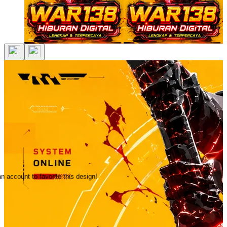
n account to favorite this design!