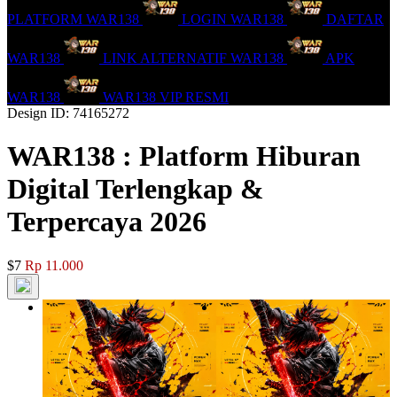
PLATFORM WAR138
LOGIN WAR138
DAFTAR
WAR138
LINK ALTERNATIF WAR138
APK
WAR138
WAR138 VIP RESMI
Design ID: 74165272
WAR138 : Platform Hiburan
Digital Terlengkap &
Terpercaya 2026
$7
Rp 11.000