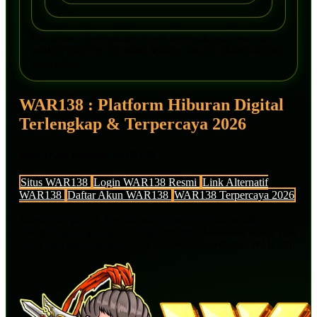
Disclaimer: Bermainlah secara bertanggung jawab dan
jadikan platform ini murni sebagai sarana hiburan digital
yang sehat.
WAR138 : Platform Hiburan Digital
Terlengkap & Terpercaya 2026
Pencarian Populer WAR138
Situs WAR138
Login WAR138 Resmi
Link Alternatif
WAR138
Daftar Akun WAR138
WAR138 Terpercaya 2026
Tautan navigasi di atas disusun secara otomatis untuk
mempermudah pengguna dalam menemukan akses resmi, fitur
login, dan pembaruan terbaru dari ekosistem digital WAR138.