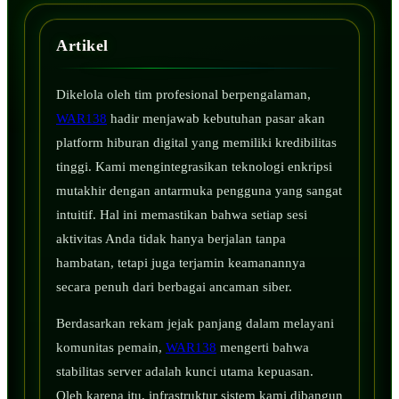
Artikel
Dikelola oleh tim profesional berpengalaman,
WAR138
hadir menjawab kebutuhan pasar akan
platform hiburan digital yang memiliki kredibilitas
tinggi. Kami mengintegrasikan teknologi enkripsi
mutakhir dengan antarmuka pengguna yang sangat
intuitif. Hal ini memastikan bahwa setiap sesi
aktivitas Anda tidak hanya berjalan tanpa
hambatan, tetapi juga terjamin keamanannya
secara penuh dari berbagai ancaman siber.
Berdasarkan rekam jejak panjang dalam melayani
komunitas pemain,
WAR138
mengerti bahwa
stabilitas server adalah kunci utama kepuasan.
Oleh karena itu, infrastruktur sistem kami dibangun