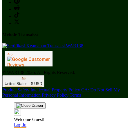
Metode Transaksi
© WAR138 2026. All Rights Reserved.
United States - $ USD
Product Safety
Intellectual Property Policy
CA: Do Not Sell My
Personal Information
Privacy Policy
Terms
Welcome Guest!
Log In