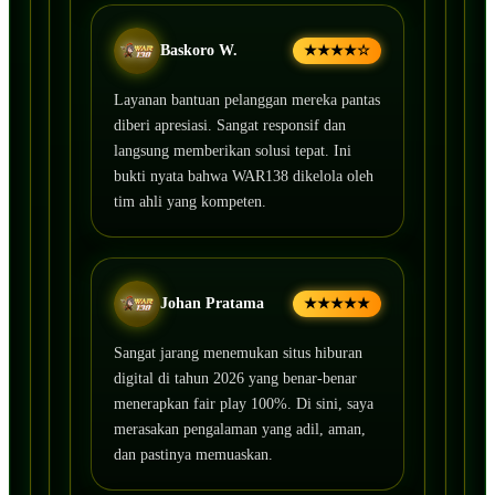
Baskoro W.
★★★★☆
Layanan bantuan pelanggan mereka pantas
diberi apresiasi. Sangat responsif dan
langsung memberikan solusi tepat. Ini
bukti nyata bahwa WAR138 dikelola oleh
tim ahli yang kompeten.
Johan Pratama
★★★★★
Sangat jarang menemukan situs hiburan
digital di tahun 2026 yang benar-benar
menerapkan fair play 100%. Di sini, saya
merasakan pengalaman yang adil, aman,
dan pastinya memuaskan.