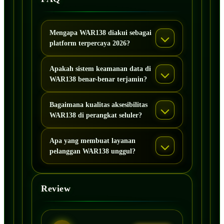
Mengapa WAR138 diakui sebagai
platform terpercaya 2026?
Apakah sistem keamanan data di
WAR138 benar-benar terjamin?
Bagaimana kualitas aksesibilitas
WAR138 di perangkat seluler?
Apa yang membuat layanan
pelanggan WAR138 unggul?
Review