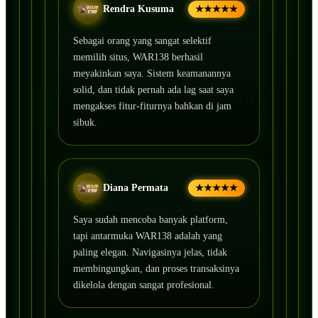
Rendra Kusuma
★★★★★
Sebagai orang yang sangat selektif
memilih situs, WAR138 berhasil
meyakinkan saya. Sistem keamanannya
solid, dan tidak pernah ada lag saat saya
mengakses fitur-fiturnya bahkan di jam
sibuk.
Diana Permata
★★★★★
Saya sudah mencoba banyak platform,
tapi antarmuka WAR138 adalah yang
paling elegan. Navigasinya jelas, tidak
membingungkan, dan proses transaksinya
dikelola dengan sangat profesional.