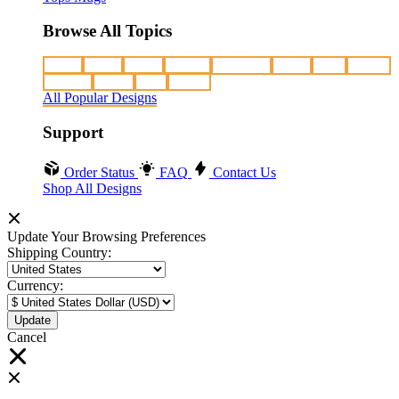
Browse All Topics
funny
music
anime
movies
television
sports
sci-fi
vintage
animals
drinks
food
politics
All Popular Designs
Support
Order Status
FAQ
Contact Us
Shop All Designs
Update Your Browsing Preferences
Shipping Country:
Currency:
Cancel