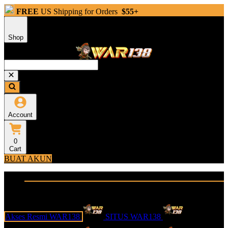
FREE
US Shipping for Orders
$55+
Shop
Account
0
Cart
BUAT AKUN
Explore Categories
Popular Products
Akses Resmi WAR138
SITUS WAR138