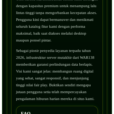
dengan kapasitas premium untuk menampung lalu
lintas tinggi tanpa mengorbankan kecepatan akses.
Pengguna kini dapat bermanuver dan menikmati
seluruh katalog fitur kami dengan performa
maksimal, baik saat diakses melalui desktop
maupun ponsel pintar.
Sebagai pionir penyedia layanan terpadu tahun
2026, infrastruktur server mutakhir dari WAR138
memberikan garansi perlindungan data berlapis.
Visi kami sangat jelas: membangun ruang digital
yang sehat, sangat responsif, dan menjunjung
tinggi nilai fair play. Buktikan sendiri mengapa
jutaan pengguna setia telah mempercayakan
pengalaman hiburan harian mereka di situs kami.
FAQ