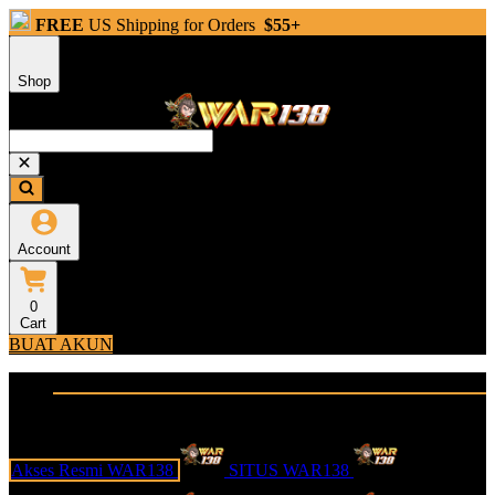
FREE
US Shipping for Orders
$55+
Shop
Account
0
Cart
BUAT AKUN
Explore Categories
Popular Products
Akses Resmi WAR138
SITUS WAR138