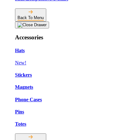
Back To Menu
Accessories
Hats
New!
Stickers
Magnets
Phone Cases
Pins
Totes