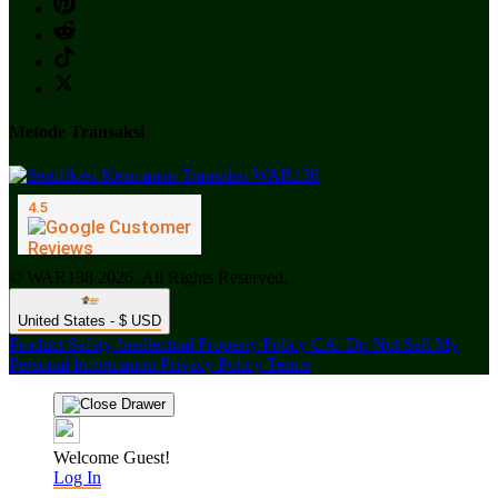
Metode Transaksi
© WAR138 2026. All Rights Reserved.
United States - $ USD
Product Safety
Intellectual Property Policy
CA: Do Not Sell My
Personal Information
Privacy Policy
Terms
Welcome Guest!
Log In