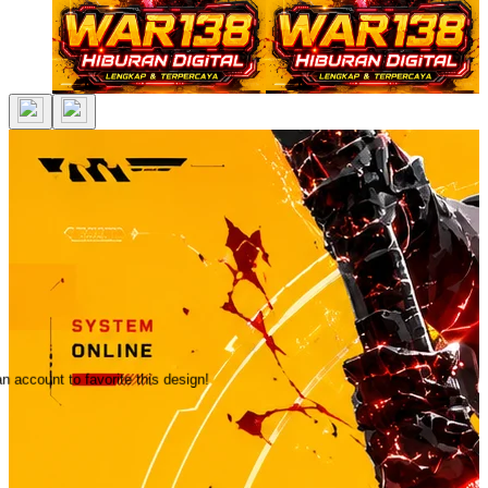
n account to favorite this design!