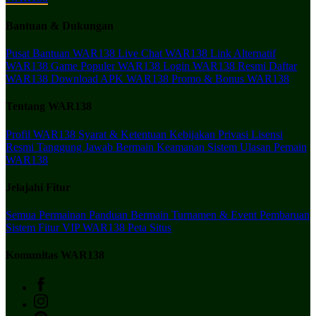
Bantuan & Dukungan
Pusat Bantuan WAR138
Live Chat WAR138
Link Alternatif
WAR138
Game Populer WAR138
Login WAR138 Resmi
Daftar
WAR138
Download APK WAR138
Promo & Bonus WAR138
Tentang WAR138
Profil WAR138
Syarat & Ketentuan
Kebijakan Privasi
Lisensi
Resmi
Tanggung Jawab Bermain
Keamanan Sistem
Ulasan Pemain
WAR138
Jelajahi Fitur
Semua Permainan
Panduan Bermain
Turnamen & Event
Pembaruan
Sistem
Fitur VIP WAR138
Peta Situs
Komunitas WAR138