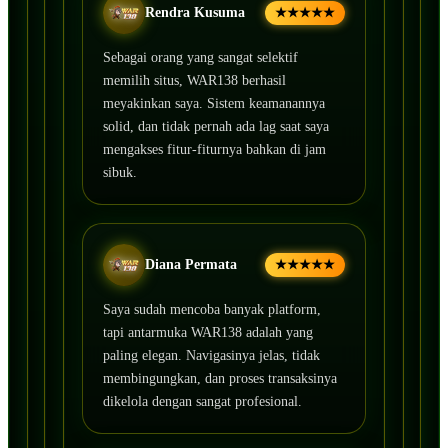
Rendra Kusuma
★★★★★
Sebagai orang yang sangat selektif
memilih situs, WAR138 berhasil
meyakinkan saya. Sistem keamanannya
solid, dan tidak pernah ada lag saat saya
mengakses fitur-fiturnya bahkan di jam
sibuk.
Diana Permata
★★★★★
Saya sudah mencoba banyak platform,
tapi antarmuka WAR138 adalah yang
paling elegan. Navigasinya jelas, tidak
membingungkan, dan proses transaksinya
dikelola dengan sangat profesional.