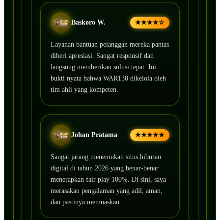
Baskoro W.
★★★★☆
Layanan bantuan pelanggan mereka pantas
diberi apresiasi. Sangat responsif dan
langsung memberikan solusi tepat. Ini
bukti nyata bahwa WAR138 dikelola oleh
tim ahli yang kompeten.
Johan Pratama
★★★★★
Sangat jarang menemukan situs hiburan
digital di tahun 2026 yang benar-benar
menerapkan fair play 100%. Di sini, saya
merasakan pengalaman yang adil, aman,
dan pastinya memuaskan.