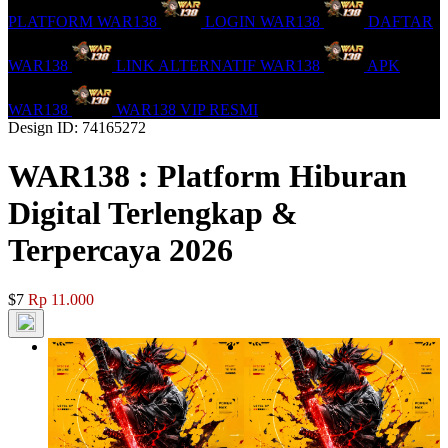
PLATFORM WAR138
LOGIN WAR138
DAFTAR
WAR138
LINK ALTERNATIF WAR138
APK
WAR138
WAR138 VIP RESMI
Design ID: 74165272
WAR138 : Platform Hiburan
Digital Terlengkap &
Terpercaya 2026
$7
Rp 11.000