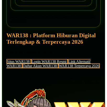
Disclaimer: Bermainlah secara bertanggung jawab dan
jadikan platform ini murni sebagai sarana hiburan digital
yang sehat.
WAR138 : Platform Hiburan Digital
Terlengkap & Terpercaya 2026
Pencarian Populer WAR138
Situs WAR138
Login WAR138 Resmi
Link Alternatif
WAR138
Daftar Akun WAR138
WAR138 Terpercaya 2026
Tautan navigasi di atas disusun secara otomatis untuk
mempermudah pengguna dalam menemukan akses resmi, fitur
login, dan pembaruan terbaru dari ekosistem digital WAR138.