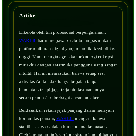
Artikel
Dikelola oleh tim profesional berpengalaman,
WAR138
hadir menjawab kebutuhan pasar akan
platform hiburan digital yang memiliki kredibilitas
tinggi. Kami mengintegrasikan teknologi enkripsi
mutakhir dengan antarmuka pengguna yang sangat
intuitif. Hal ini memastikan bahwa setiap sesi
aktivitas Anda tidak hanya berjalan tanpa
hambatan, tetapi juga terjamin keamanannya
secara penuh dari berbagai ancaman siber.
Berdasarkan rekam jejak panjang dalam melayani
komunitas pemain,
WAR138
mengerti bahwa
stabilitas server adalah kunci utama kepuasan.
Oleh karena itu, infrastruktur sistem kami dibangun