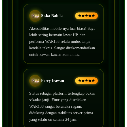
Siska Nabila
★★★★★
Aksesibilitas mobile-nya luar biasa! Saya
lebih sering bermain lewat HP, dan
performa WAR138 selalu mulus tanpa
kendala teknis. Sangat direkomendasikan
untuk kawan-kawan komunitas.
Ferry Irawan
★★★★★
Status sebagai platform terlengkap bukan
sekadar janji. Fitur yang disediakan
WAR138 sangat beraneka ragam,
didukung dengan stabilitas server prima
yang selalu on selama 24 jam.