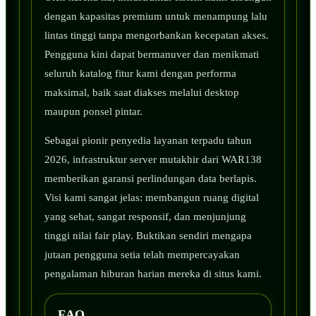
dengan kapasitas premium untuk menampung lalu
lintas tinggi tanpa mengorbankan kecepatan akses.
Pengguna kini dapat bermanuver dan menikmati
seluruh katalog fitur kami dengan performa
maksimal, baik saat diakses melalui desktop
maupun ponsel pintar.
Sebagai pionir penyedia layanan terpadu tahun
2026, infrastruktur server mutakhir dari WAR138
memberikan garansi perlindungan data berlapis.
Visi kami sangat jelas: membangun ruang digital
yang sehat, sangat responsif, dan menjunjung
tinggi nilai fair play. Buktikan sendiri mengapa
jutaan pengguna setia telah mempercayakan
pengalaman hiburan harian mereka di situs kami.
FAQ