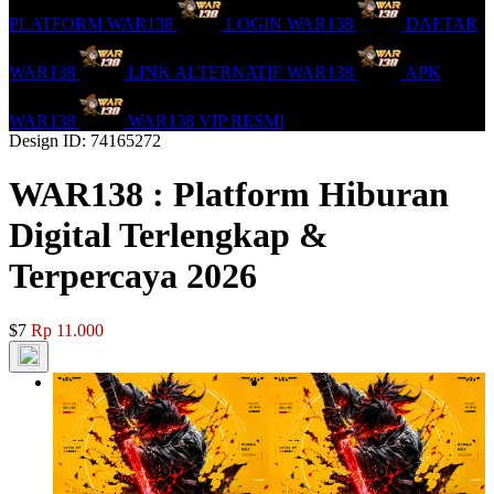
PLATFORM WAR138
LOGIN WAR138
DAFTAR
WAR138
LINK ALTERNATIF WAR138
APK
WAR138
WAR138 VIP RESMI
Design ID: 74165272
WAR138 : Platform Hiburan
Digital Terlengkap &
Terpercaya 2026
$7
Rp 11.000