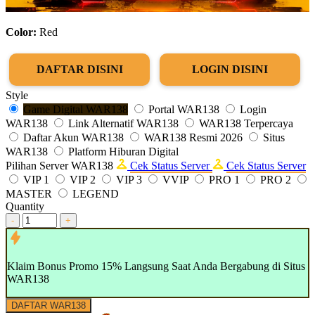
Color:
Red
DAFTAR DISINI
LOGIN DISINI
Style
Game Digital WAR138
Portal WAR138
Login
WAR138
Link Alternatif WAR138
WAR138 Terpercaya
Daftar Akun WAR138
WAR138 Resmi 2026
Situs
WAR138
Platform Hiburan Digital
Pilihan Server WAR138
Cek Status Server
Cek Status Server
VIP 1
VIP 2
VIP 3
VVIP
PRO 1
PRO 2
MASTER
LEGEND
Quantity
-
+
Klaim
Bonus Promo 15%
Langsung Saat Anda Bergabung di
Situs
WAR138
DAFTAR WAR138