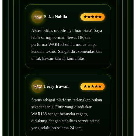
Siska Nabila
★★★★★
Aksesibilitas mobile-nya luar biasa! Saya
lebih sering bermain lewat HP, dan
performa WAR138 selalu mulus tanpa
kendala teknis. Sangat direkomendasikan
untuk kawan-kawan komunitas.
Ferry Irawan
★★★★★
Status sebagai platform terlengkap bukan
sekadar janji. Fitur yang disediakan
WAR138 sangat beraneka ragam,
didukung dengan stabilitas server prima
yang selalu on selama 24 jam.