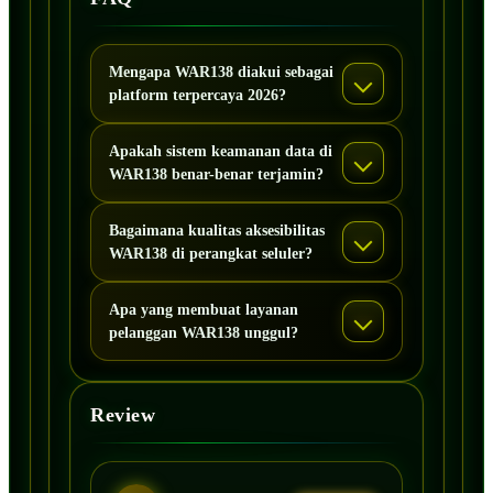
Mengapa WAR138 diakui sebagai
platform terpercaya 2026?
Apakah sistem keamanan data di
WAR138 benar-benar terjamin?
Bagaimana kualitas aksesibilitas
WAR138 di perangkat seluler?
Apa yang membuat layanan
pelanggan WAR138 unggul?
Review