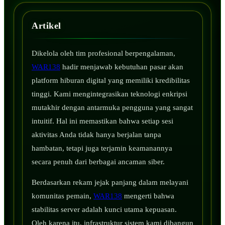
Artikel
Dikelola oleh tim profesional berpengalaman,
WAR138
hadir menjawab kebutuhan pasar akan
platform hiburan digital yang memiliki kredibilitas
tinggi. Kami mengintegrasikan teknologi enkripsi
mutakhir dengan antarmuka pengguna yang sangat
intuitif. Hal ini memastikan bahwa setiap sesi
aktivitas Anda tidak hanya berjalan tanpa
hambatan, tetapi juga terjamin keamanannya
secara penuh dari berbagai ancaman siber.
Berdasarkan rekam jejak panjang dalam melayani
komunitas pemain,
WAR138
mengerti bahwa
stabilitas server adalah kunci utama kepuasan.
Oleh karena itu, infrastruktur sistem kami dibangun