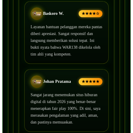
Baskoro W.
★★★★☆
Layanan bantuan pelanggan mereka pantas
diberi apresiasi. Sangat responsif dan
langsung memberikan solusi tepat. Ini
bukti nyata bahwa WAR138 dikelola oleh
tim ahli yang kompeten.
Johan Pratama
★★★★★
Sangat jarang menemukan situs hiburan
digital di tahun 2026 yang benar-benar
menerapkan fair play 100%. Di sini, saya
merasakan pengalaman yang adil, aman,
dan pastinya memuaskan.