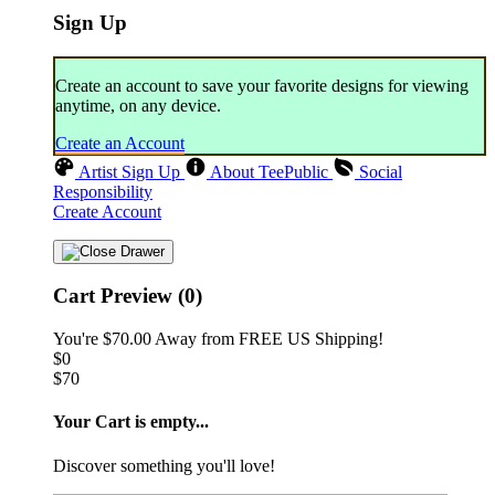
Sign Up
Create an account to save your favorite designs for viewing
anytime, on any device.
Create an Account
Artist Sign Up
About TeePublic
Social
Responsibility
Create Account
Cart Preview (0)
You're
$70.00
Away from
FREE US Shipping!
$0
$70
Your Cart is empty...
Discover something you'll love!