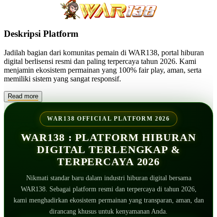
Deskripsi Platform
Jadilah bagian dari komunitas pemain di WAR138, portal hiburan
digital berlisensi resmi dan paling terpercaya tahun 2026. Kami
menjamin ekosistem permainan yang 100% fair play, aman, serta
memiliki sistem yang sangat responsif.
Read more
WAR138 OFFICIAL PLATFORM 2026
WAR138 : PLATFORM HIBURAN
DIGITAL TERLENGKAP &
TERPERCAYA 2026
Nikmati standar baru dalam industri hiburan digital bersama
WAR138. Sebagai platform resmi dan terpercaya di tahun 2026,
kami menghadirkan ekosistem permainan yang transparan, aman, dan
dirancang khusus untuk kenyamanan Anda.