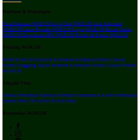
Bantuan & Dukungan
Pusat Bantuan WAR138
Live Chat WAR138
Link Alternatif
WAR138
Game Populer WAR138
Login WAR138 Resmi
Daftar
WAR138
Download APK WAR138
Promo & Bonus WAR138
Tentang WAR138
Profil WAR138
Syarat & Ketentuan
Kebijakan Privasi
Lisensi
Resmi
Tanggung Jawab Bermain
Keamanan Sistem
Ulasan Pemain
WAR138
Jelajahi Fitur
Semua Permainan
Panduan Bermain
Turnamen & Event
Pembaruan
Sistem
Fitur VIP WAR138
Peta Situs
Komunitas WAR138