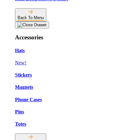
Back To Menu
Accessories
Hats
New!
Stickers
Magnets
Phone Cases
Pins
Totes