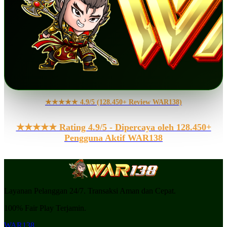
★★★★★ 4.9/5 (128.450+ Review WAR138)
★★★★★ Rating 4.9/5 - Dipercaya oleh 128.450+
Pengguna Aktif WAR138
Layanan Pelanggan 24/7. Transaksi Aman dan Cepat.
100% Fair Play Terjamin.
WAR138