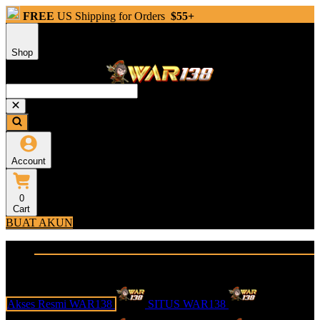
FREE
US Shipping for Orders
$55+
Shop
Account
0
Cart
BUAT AKUN
Explore Categories
Popular Products
Akses Resmi WAR138
SITUS WAR138