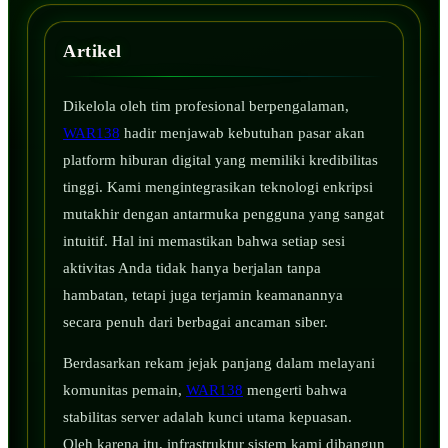
Artikel
Dikelola oleh tim profesional berpengalaman,
WAR138
hadir menjawab kebutuhan pasar akan
platform hiburan digital yang memiliki kredibilitas
tinggi. Kami mengintegrasikan teknologi enkripsi
mutakhir dengan antarmuka pengguna yang sangat
intuitif. Hal ini memastikan bahwa setiap sesi
aktivitas Anda tidak hanya berjalan tanpa
hambatan, tetapi juga terjamin keamanannya
secara penuh dari berbagai ancaman siber.
Berdasarkan rekam jejak panjang dalam melayani
komunitas pemain,
WAR138
mengerti bahwa
stabilitas server adalah kunci utama kepuasan.
Oleh karena itu, infrastruktur sistem kami dibangun