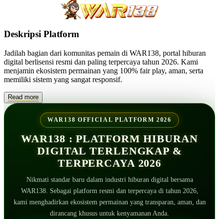
Deskripsi Platform
Jadilah bagian dari komunitas pemain di WAR138, portal hiburan
digital berlisensi resmi dan paling terpercaya tahun 2026. Kami
menjamin ekosistem permainan yang 100% fair play, aman, serta
memiliki sistem yang sangat responsif.
Read more
WAR138 OFFICIAL PLATFORM 2026
WAR138 : PLATFORM HIBURAN
DIGITAL TERLENGKAP &
TERPERCAYA 2026
Nikmati standar baru dalam industri hiburan digital bersama
WAR138. Sebagai platform resmi dan terpercaya di tahun 2026,
kami menghadirkan ekosistem permainan yang transparan, aman, dan
dirancang khusus untuk kenyamanan Anda.