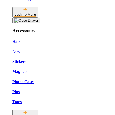
Back To Menu
Accessories
Hats
New!
Stickers
Magnets
Phone Cases
Pins
Totes