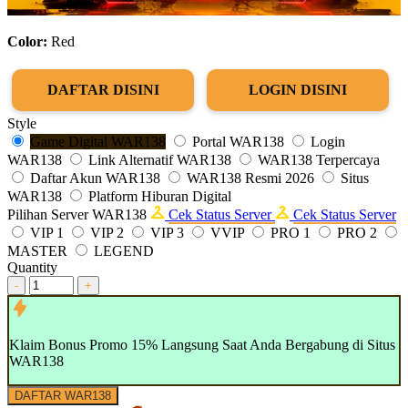
Color:
Red
DAFTAR DISINI
LOGIN DISINI
Style
Game Digital WAR138
Portal WAR138
Login
WAR138
Link Alternatif WAR138
WAR138 Terpercaya
Daftar Akun WAR138
WAR138 Resmi 2026
Situs
WAR138
Platform Hiburan Digital
Pilihan Server WAR138
Cek Status Server
Cek Status Server
VIP 1
VIP 2
VIP 3
VVIP
PRO 1
PRO 2
MASTER
LEGEND
Quantity
-
+
Klaim
Bonus Promo 15%
Langsung Saat Anda Bergabung di
Situs
WAR138
DAFTAR WAR138