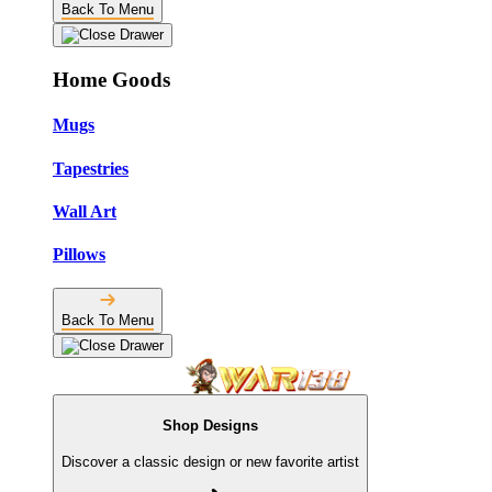
Back To Menu
Home Goods
Mugs
Tapestries
Wall Art
Pillows
Back To Menu
Shop Designs
Discover a classic design or new favorite artist