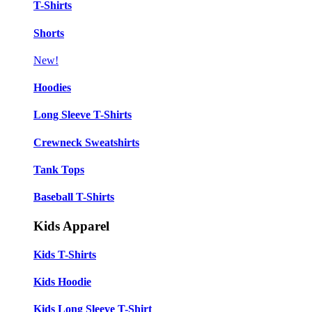
T-Shirts
Shorts
New!
Hoodies
Long Sleeve T-Shirts
Crewneck Sweatshirts
Tank Tops
Baseball T-Shirts
Kids Apparel
Kids T-Shirts
Kids Hoodie
Kids Long Sleeve T-Shirt