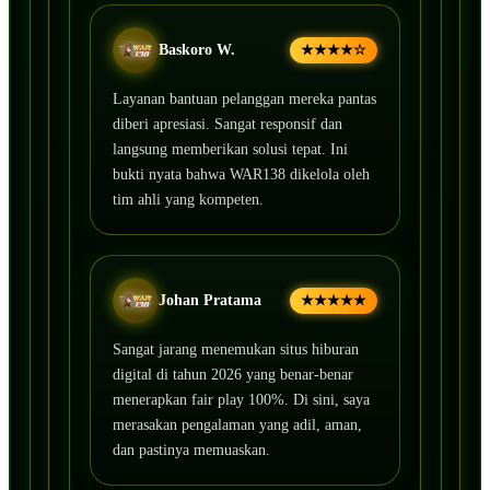
Baskoro W.
★★★★☆
Layanan bantuan pelanggan mereka pantas
diberi apresiasi. Sangat responsif dan
langsung memberikan solusi tepat. Ini
bukti nyata bahwa WAR138 dikelola oleh
tim ahli yang kompeten.
Johan Pratama
★★★★★
Sangat jarang menemukan situs hiburan
digital di tahun 2026 yang benar-benar
menerapkan fair play 100%. Di sini, saya
merasakan pengalaman yang adil, aman,
dan pastinya memuaskan.