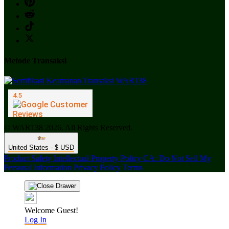
Metode Transaksi
© WAR138 2026. All Rights Reserved.
United States - $ USD
Product Safety
Intellectual Property Policy
CA: Do Not Sell My
Personal Information
Privacy Policy
Terms
Welcome Guest!
Log In