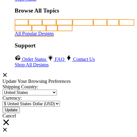
Browse All Topics
funny
music
anime
movies
television
sports
sci-fi
vintage
animals
drinks
food
politics
All Popular Designs
Support
Order Status
FAQ
Contact Us
Shop All Designs
Update Your Browsing Preferences
Shipping Country:
Currency:
Cancel