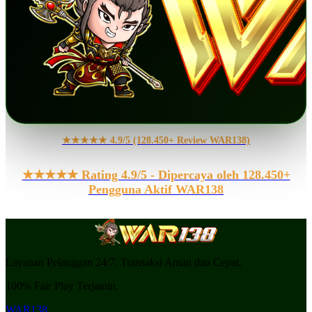
★★★★★ 4.9/5 (128.450+ Review WAR138)
★★★★★ Rating 4.9/5 - Dipercaya oleh 128.450+
Pengguna Aktif WAR138
Layanan Pelanggan 24/7. Transaksi Aman dan Cepat.
100% Fair Play Terjamin.
WAR138