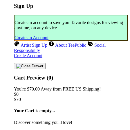
Sign Up
Create an account to save your favorite designs for viewing
anytime, on any device.
Create an Account
Artist Sign Up
About TeePublic
Social
Responsibility
Create Account
Cart Preview (0)
You're
$70.00
Away from
FREE US Shipping!
$0
$70
Your Cart is empty...
Discover something you'll love!