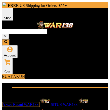
FREE
US Shipping for Orders
$55+
Shop
Account
0
Cart
BUAT AKUN
Explore Categories
Popular Products
Akses Resmi WAR138
SITUS WAR138