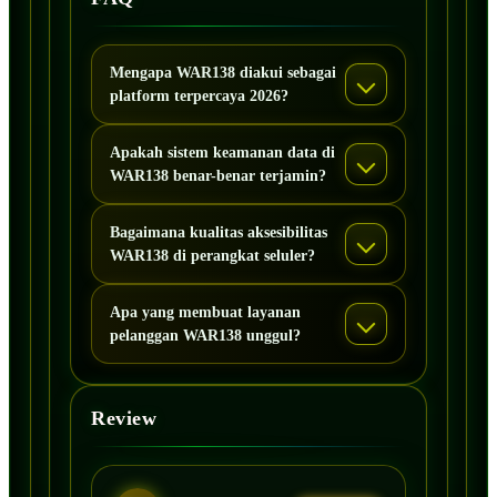
Mengapa WAR138 diakui sebagai
platform terpercaya 2026?
Apakah sistem keamanan data di
WAR138 benar-benar terjamin?
Bagaimana kualitas aksesibilitas
WAR138 di perangkat seluler?
Apa yang membuat layanan
pelanggan WAR138 unggul?
Review