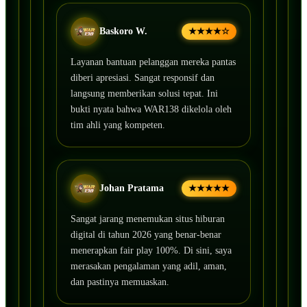
Baskoro W.
★★★★☆
Layanan bantuan pelanggan mereka pantas
diberi apresiasi. Sangat responsif dan
langsung memberikan solusi tepat. Ini
bukti nyata bahwa WAR138 dikelola oleh
tim ahli yang kompeten.
Johan Pratama
★★★★★
Sangat jarang menemukan situs hiburan
digital di tahun 2026 yang benar-benar
menerapkan fair play 100%. Di sini, saya
merasakan pengalaman yang adil, aman,
dan pastinya memuaskan.