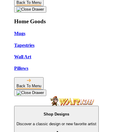
Back To Menu
Home Goods
Mugs
Tapestries
Wall Art
Pillows
Back To Menu
Shop Designs
Discover a classic design or new favorite artist