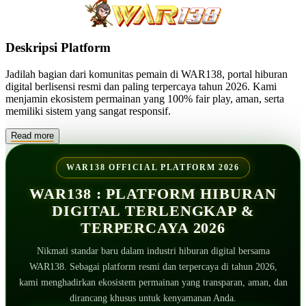
Deskripsi Platform
Jadilah bagian dari komunitas pemain di WAR138, portal hiburan
digital berlisensi resmi dan paling terpercaya tahun 2026. Kami
menjamin ekosistem permainan yang 100% fair play, aman, serta
memiliki sistem yang sangat responsif.
Read more
WAR138 OFFICIAL PLATFORM 2026
WAR138 : PLATFORM HIBURAN
DIGITAL TERLENGKAP &
TERPERCAYA 2026
Nikmati standar baru dalam industri hiburan digital bersama
WAR138. Sebagai platform resmi dan terpercaya di tahun 2026,
kami menghadirkan ekosistem permainan yang transparan, aman, dan
dirancang khusus untuk kenyamanan Anda.