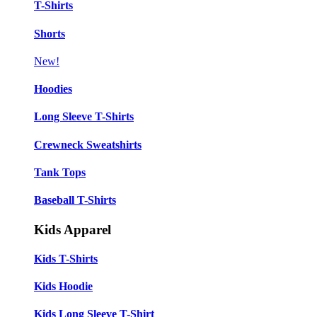
T-Shirts
Shorts
New!
Hoodies
Long Sleeve T-Shirts
Crewneck Sweatshirts
Tank Tops
Baseball T-Shirts
Kids Apparel
Kids T-Shirts
Kids Hoodie
Kids Long Sleeve T-Shirt