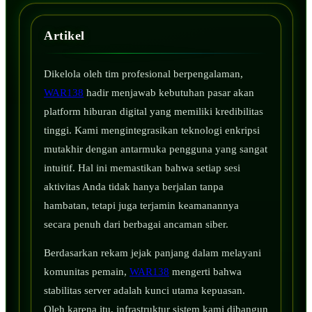
Artikel
Dikelola oleh tim profesional berpengalaman,
WAR138
hadir menjawab kebutuhan pasar akan
platform hiburan digital yang memiliki kredibilitas
tinggi. Kami mengintegrasikan teknologi enkripsi
mutakhir dengan antarmuka pengguna yang sangat
intuitif. Hal ini memastikan bahwa setiap sesi
aktivitas Anda tidak hanya berjalan tanpa
hambatan, tetapi juga terjamin keamanannya
secara penuh dari berbagai ancaman siber.
Berdasarkan rekam jejak panjang dalam melayani
komunitas pemain,
WAR138
mengerti bahwa
stabilitas server adalah kunci utama kepuasan.
Oleh karena itu, infrastruktur sistem kami dibangun