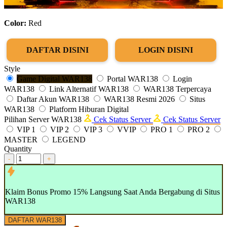
Color:
Red
DAFTAR DISINI
LOGIN DISINI
Style
Game Digital WAR138
Portal WAR138
Login
WAR138
Link Alternatif WAR138
WAR138 Terpercaya
Daftar Akun WAR138
WAR138 Resmi 2026
Situs
WAR138
Platform Hiburan Digital
Pilihan Server WAR138
Cek Status Server
Cek Status Server
VIP 1
VIP 2
VIP 3
VVIP
PRO 1
PRO 2
MASTER
LEGEND
Quantity
-
+
Klaim
Bonus Promo 15%
Langsung Saat Anda Bergabung di
Situs
WAR138
DAFTAR WAR138