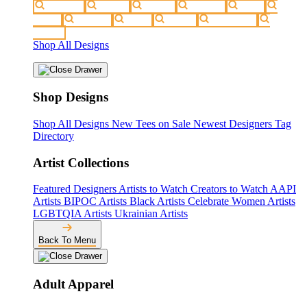
animals
anime
drinks
fantasy
food
funny
movies
sci-fi
sports
television
vintage
Shop All Designs
Shop Designs
Shop All Designs
New Tees on Sale
Newest Designers
Tag
Directory
Artist Collections
Featured Designers
Artists to Watch
Creators to Watch
AAPI
Artists
BIPOC Artists
Black Artists
Celebrate Women Artists
LGBTQIA Artists
Ukrainian Artists
Back To Menu
Adult Apparel