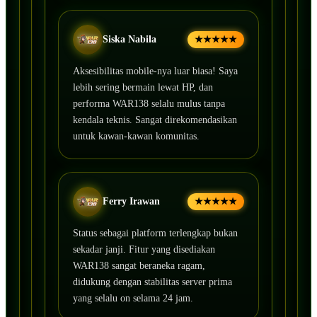
Siska Nabila
★★★★★
Aksesibilitas mobile-nya luar biasa! Saya
lebih sering bermain lewat HP, dan
performa WAR138 selalu mulus tanpa
kendala teknis. Sangat direkomendasikan
untuk kawan-kawan komunitas.
Ferry Irawan
★★★★★
Status sebagai platform terlengkap bukan
sekadar janji. Fitur yang disediakan
WAR138 sangat beraneka ragam,
didukung dengan stabilitas server prima
yang selalu on selama 24 jam.