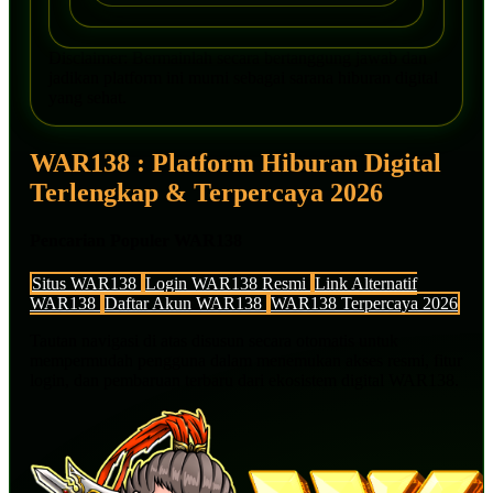
Disclaimer: Bermainlah secara bertanggung jawab dan
jadikan platform ini murni sebagai sarana hiburan digital
yang sehat.
WAR138 : Platform Hiburan Digital
Terlengkap & Terpercaya 2026
Pencarian Populer WAR138
Situs WAR138
Login WAR138 Resmi
Link Alternatif
WAR138
Daftar Akun WAR138
WAR138 Terpercaya 2026
Tautan navigasi di atas disusun secara otomatis untuk
mempermudah pengguna dalam menemukan akses resmi, fitur
login, dan pembaruan terbaru dari ekosistem digital WAR138.