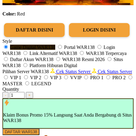
Color:
Red
DAFTAR DISINI
LOGIN DISINI
Style
Game Digital WAR138
Portal WAR138
Login
WAR138
Link Alternatif WAR138
WAR138 Terpercaya
Daftar Akun WAR138
WAR138 Resmi 2026
Situs
WAR138
Platform Hiburan Digital
Pilihan Server WAR138
Cek Status Server
Cek Status Server
VIP 1
VIP 2
VIP 3
VVIP
PRO 1
PRO 2
MASTER
LEGEND
Quantity
-
+
Klaim
Bonus Promo 15%
Langsung Saat Anda Bergabung di
Situs
WAR138
DAFTAR WAR138