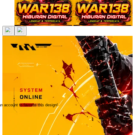
n account to favorite this design!