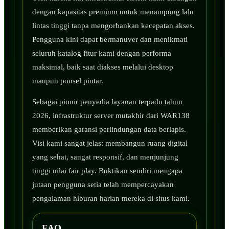
dengan kapasitas premium untuk menampung lalu
lintas tinggi tanpa mengorbankan kecepatan akses.
Pengguna kini dapat bermanuver dan menikmati
seluruh katalog fitur kami dengan performa
maksimal, baik saat diakses melalui desktop
maupun ponsel pintar.
Sebagai pionir penyedia layanan terpadu tahun
2026, infrastruktur server mutakhir dari WAR138
memberikan garansi perlindungan data berlapis.
Visi kami sangat jelas: membangun ruang digital
yang sehat, sangat responsif, dan menjunjung
tinggi nilai fair play. Buktikan sendiri mengapa
jutaan pengguna setia telah mempercayakan
pengalaman hiburan harian mereka di situs kami.
FAQ