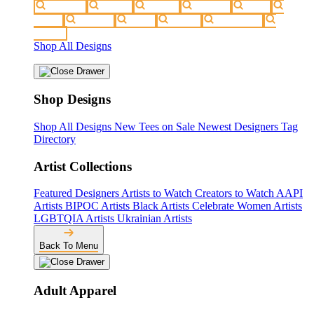
animals
anime
drinks
fantasy
food
funny
movies
sci-fi
sports
television
vintage
Shop All Designs
Shop Designs
Shop All Designs
New Tees on Sale
Newest Designers
Tag
Directory
Artist Collections
Featured Designers
Artists to Watch
Creators to Watch
AAPI
Artists
BIPOC Artists
Black Artists
Celebrate Women Artists
LGBTQIA Artists
Ukrainian Artists
Back To Menu
Adult Apparel