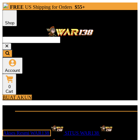
FREE
US Shipping for Orders
$55+
Shop
Account
0
Cart
BUAT AKUN
Explore Categories
Popular Products
Akses Resmi WAR138
SITUS WAR138