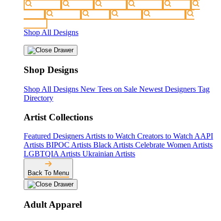
animals
anime
drinks
fantasy
food
funny
movies
sci-fi
sports
television
vintage
Shop All Designs
Shop Designs
Shop All Designs
New Tees on Sale
Newest Designers
Tag
Directory
Artist Collections
Featured Designers
Artists to Watch
Creators to Watch
AAPI
Artists
BIPOC Artists
Black Artists
Celebrate Women Artists
LGBTQIA Artists
Ukrainian Artists
Back To Menu
Adult Apparel