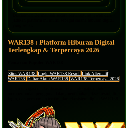
Disclaimer: Bermainlah secara bertanggung jawab dan
jadikan platform ini murni sebagai sarana hiburan digital
yang sehat.
WAR138 : Platform Hiburan Digital
Terlengkap & Terpercaya 2026
Pencarian Populer WAR138
Situs WAR138
Login WAR138 Resmi
Link Alternatif
WAR138
Daftar Akun WAR138
WAR138 Terpercaya 2026
Tautan navigasi di atas disusun secara otomatis untuk
mempermudah pengguna dalam menemukan akses resmi, fitur
login, dan pembaruan terbaru dari ekosistem digital WAR138.