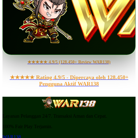
★★★★★ 4.9/5 (128.450+ Review WAR138)
★★★★★ Rating 4.9/5 - Dipercaya oleh 128.450+
Pengguna Aktif WAR138
Layanan Pelanggan 24/7. Transaksi Aman dan Cepat.
100% Fair Play Terjamin.
WAR138