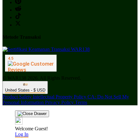
Metode Transaksi
© WAR138 2026. All Rights Reserved.
United States - $ USD
Product Safety
Intellectual Property Policy
CA: Do Not Sell My
Personal Information
Privacy Policy
Terms
Welcome Guest!
Log In