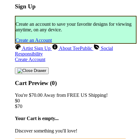
Sign Up
Create an account to save your favorite designs for viewing
anytime, on any device.
Create an Account
Artist Sign Up
About TeePublic
Social
Responsibility
Create Account
Cart Preview (0)
You're
$70.00
Away from
FREE US Shipping!
$0
$70
Your Cart is empty...
Discover something you'll love!