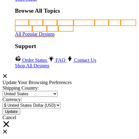
Browse All Topics
funny
music
anime
movies
television
sports
sci-fi
vintage
animals
drinks
food
politics
All Popular Designs
Support
Order Status
FAQ
Contact Us
Shop All Designs
Update Your Browsing Preferences
Shipping Country:
Currency:
Cancel