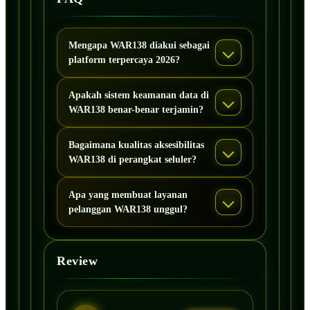
Mengapa WAR138 diakui sebagai
platform terpercaya 2026?
Apakah sistem keamanan data di
WAR138 benar-benar terjamin?
Bagaimana kualitas aksesibilitas
WAR138 di perangkat seluler?
Apa yang membuat layanan
pelanggan WAR138 unggul?
Review