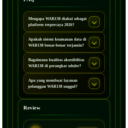
Mengapa WAR138 diakui sebagai
platform terpercaya 2026?
Apakah sistem keamanan data di
WAR138 benar-benar terjamin?
Bagaimana kualitas aksesibilitas
WAR138 di perangkat seluler?
Apa yang membuat layanan
pelanggan WAR138 unggul?
Review