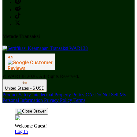
Metode Transaksi
© WAR138 2026. All Rights Reserved.
United States - $ USD
Product Safety
Intellectual Property Policy
CA: Do Not Sell My
Personal Information
Privacy Policy
Terms
Welcome Guest!
Log In