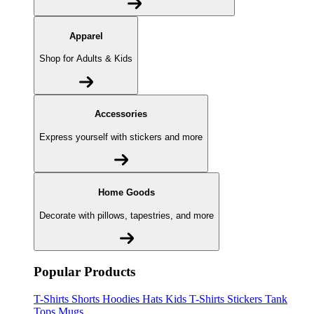
Apparel
Shop for Adults & Kids
Accessories
Express yourself with stickers and more
Home Goods
Decorate with pillows, tapestries, and more
Popular Products
T-Shirts
Shorts
Hoodies
Hats
Kids T-Shirts
Stickers
Tank
Tops
Mugs