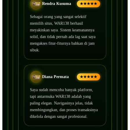
Rendra Kusuma
★★★★★
Sebagai orang yang sangat selektif
memilih situs, WAR138 berhasil
meyakinkan saya. Sistem keamanannya
solid, dan tidak pernah ada lag saat saya
mengakses fitur-fiturnya bahkan di jam
sibuk.
Diana Permata
★★★★★
Saya sudah mencoba banyak platform,
tapi antarmuka WAR138 adalah yang
paling elegan. Navigasinya jelas, tidak
membingungkan, dan proses transaksinya
dikelola dengan sangat profesional.