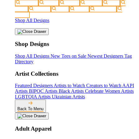
animals
anime
drinks
fantasy
food
funny
movies
sci-fi
sports
television
vintage
Shop All Designs
Shop Designs
Shop All Designs
New Tees on Sale
Newest Designers
Tag
Directory
Artist Collections
Featured Designers
Artists to Watch
Creators to Watch
AAPI
Artists
BIPOC Artists
Black Artists
Celebrate Women Artists
LGBTQIA Artists
Ukrainian Artists
Back To Menu
Adult Apparel