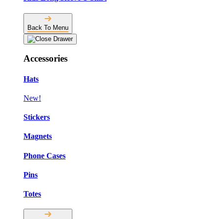
Back To Menu
Accessories
Hats
New!
Stickers
Magnets
Phone Cases
Pins
Totes