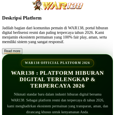
Deskripsi Platform
Jadilah bagian dari komunitas pemain di WAR138, portal hiburan
digital berlisensi resmi dan paling terpercaya tahun 2026. Kami
menjamin ekosistem permainan yang 100% fair play, aman, serta
memiliki sistem yang sangat responsif.
Read more
WAR138 OFFICIAL PLATFORM 2026
WAR138 : PLATFORM HIBURAN
DIGITAL TERLENGKAP &
TERPERCAYA 2026
Nikmati standar baru dalam industri hiburan digital bersama
WAR138. Sebagai platform resmi dan terpercaya di tahun 2026,
kami menghadirkan ekosistem permainan yang transparan, aman, dan
dirancang khusus untuk kenyamanan Anda.