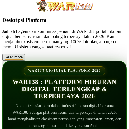
Deskripsi Platform
Jadilah bagian dari komunitas pemain di WAR138, portal hiburan
digital berlisensi resmi dan paling terpercaya tahun 2026. Kami
menjamin ekosistem permainan yang 100% fair play, aman, serta
memiliki sistem yang sangat responsif.
Read more
WAR138 OFFICIAL PLATFORM 2026
WAR138 : PLATFORM HIBURAN
DIGITAL TERLENGKAP &
TERPERCAYA 2026
Nikmati standar baru dalam industri hiburan digital bersama
WAR138. Sebagai platform resmi dan terpercaya di tahun 2026,
kami menghadirkan ekosistem permainan yang transparan, aman, dan
dirancang khusus untuk kenyamanan Anda.