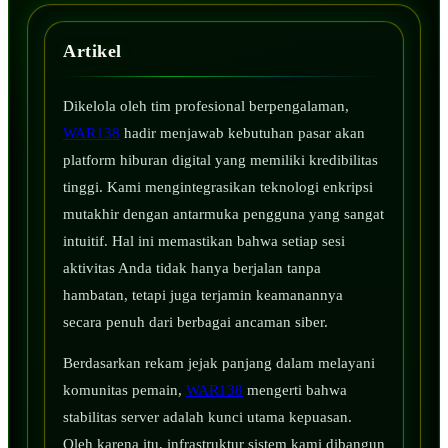
Artikel
Dikelola oleh tim profesional berpengalaman,
WAR138
hadir menjawab kebutuhan pasar akan
platform hiburan digital yang memiliki kredibilitas
tinggi. Kami mengintegrasikan teknologi enkripsi
mutakhir dengan antarmuka pengguna yang sangat
intuitif. Hal ini memastikan bahwa setiap sesi
aktivitas Anda tidak hanya berjalan tanpa
hambatan, tetapi juga terjamin keamanannya
secara penuh dari berbagai ancaman siber.
Berdasarkan rekam jejak panjang dalam melayani
komunitas pemain,
WAR138
mengerti bahwa
stabilitas server adalah kunci utama kepuasan.
Oleh karena itu, infrastruktur sistem kami dibangun