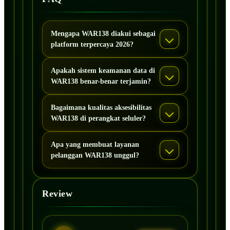
Mengapa WAR138 diakui sebagai
platform terpercaya 2026?
Apakah sistem keamanan data di
WAR138 benar-benar terjamin?
Bagaimana kualitas aksesibilitas
WAR138 di perangkat seluler?
Apa yang membuat layanan
pelanggan WAR138 unggul?
Review