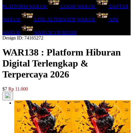
PLATFORM WAR138
LOGIN WAR138
DAFTAR
WAR138
LINK ALTERNATIF WAR138
APK
WAR138
WAR138 VIP RESMI
Design ID: 74165272
WAR138 : Platform Hiburan
Digital Terlengkap &
Terpercaya 2026
$7
Rp 11.000