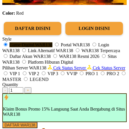
Color:
Red
DAFTAR DISINI
LOGIN DISINI
Style
Game Digital WAR138
Portal WAR138
Login
WAR138
Link Alternatif WAR138
WAR138 Terpercaya
Daftar Akun WAR138
WAR138 Resmi 2026
Situs
WAR138
Platform Hiburan Digital
Pilihan Server WAR138
Cek Status Server
Cek Status Server
VIP 1
VIP 2
VIP 3
VVIP
PRO 1
PRO 2
MASTER
LEGEND
Quantity
-
+
Klaim
Bonus Promo 15%
Langsung Saat Anda Bergabung di
Situs
WAR138
DAFTAR WAR138