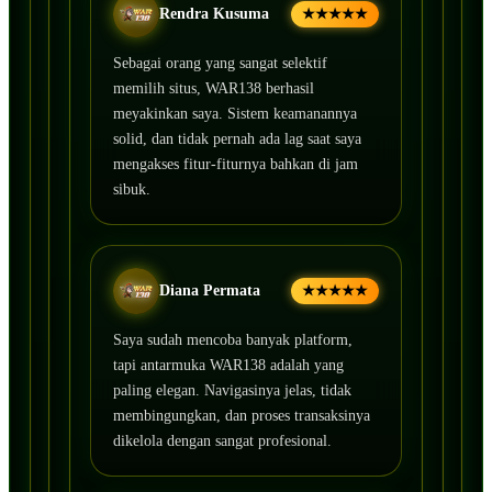
Rendra Kusuma
★★★★★
Sebagai orang yang sangat selektif
memilih situs, WAR138 berhasil
meyakinkan saya. Sistem keamanannya
solid, dan tidak pernah ada lag saat saya
mengakses fitur-fiturnya bahkan di jam
sibuk.
Diana Permata
★★★★★
Saya sudah mencoba banyak platform,
tapi antarmuka WAR138 adalah yang
paling elegan. Navigasinya jelas, tidak
membingungkan, dan proses transaksinya
dikelola dengan sangat profesional.