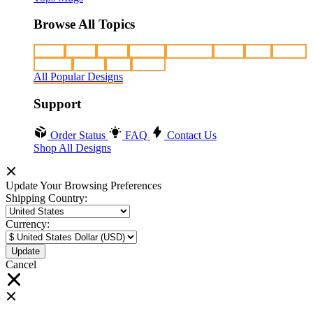
Browse All Topics
funny
music
anime
movies
television
sports
sci-fi
vintage
animals
drinks
food
politics
All Popular Designs
Support
Order Status
FAQ
Contact Us
Shop All Designs
Update Your Browsing Preferences
Shipping Country:
Currency:
Cancel