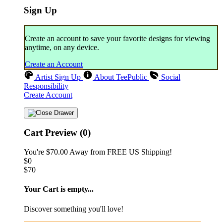
Sign Up
Create an account to save your favorite designs for viewing
anytime, on any device.
Create an Account
Artist Sign Up
About TeePublic
Social
Responsibility
Create Account
Cart Preview (0)
You're
$70.00
Away from
FREE US Shipping!
$0
$70
Your Cart is empty...
Discover something you'll love!