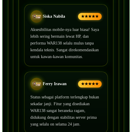
Siska Nabila
★★★★★
Aksesibilitas mobile-nya luar biasa! Saya
lebih sering bermain lewat HP, dan
performa WAR138 selalu mulus tanpa
kendala teknis. Sangat direkomendasikan
untuk kawan-kawan komunitas.
Ferry Irawan
★★★★★
Status sebagai platform terlengkap bukan
sekadar janji. Fitur yang disediakan
WAR138 sangat beraneka ragam,
didukung dengan stabilitas server prima
yang selalu on selama 24 jam.