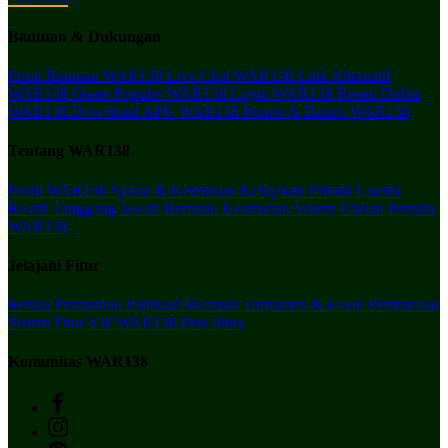
Bantuan & Dukungan
Pusat Bantuan WAR138
Live Chat WAR138
Link Alternatif
WAR138
Game Populer WAR138
Login WAR138 Resmi
Daftar
WAR138
Download APK WAR138
Promo & Bonus WAR138
Tentang WAR138
Profil WAR138
Syarat & Ketentuan
Kebijakan Privasi
Lisensi
Resmi
Tanggung Jawab Bermain
Keamanan Sistem
Ulasan Pemain
WAR138
Jelajahi Fitur
Semua Permainan
Panduan Bermain
Turnamen & Event
Pembaruan
Sistem
Fitur VIP WAR138
Peta Situs
Komunitas WAR138