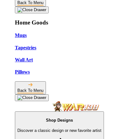
Back To Menu
Home Goods
Mugs
Tapestries
Wall Art
Pillows
Back To Menu
Shop Designs
Discover a classic design or new favorite artist