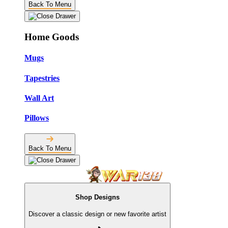
Back To Menu
Home Goods
Mugs
Tapestries
Wall Art
Pillows
Back To Menu
Shop Designs
Discover a classic design or new favorite artist