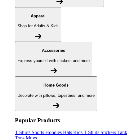
Apparel
Shop for Adults & Kids
Accessories
Express yourself with stickers and more
Home Goods
Decorate with pillows, tapestries, and more
Popular Products
T-Shirts
Shorts
Hoodies
Hats
Kids T-Shirts
Stickers
Tank
Tops
Mugs