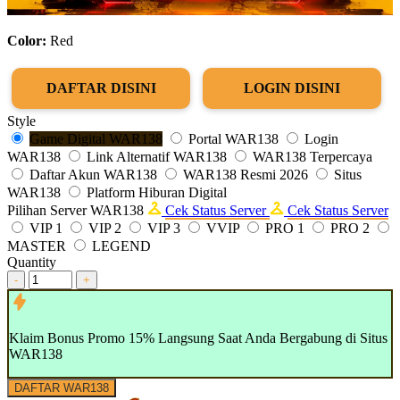
Color:
Red
DAFTAR DISINI
LOGIN DISINI
Style
Game Digital WAR138
Portal WAR138
Login
WAR138
Link Alternatif WAR138
WAR138 Terpercaya
Daftar Akun WAR138
WAR138 Resmi 2026
Situs
WAR138
Platform Hiburan Digital
Pilihan Server WAR138
Cek Status Server
Cek Status Server
VIP 1
VIP 2
VIP 3
VVIP
PRO 1
PRO 2
MASTER
LEGEND
Quantity
-
+
Klaim
Bonus Promo 15%
Langsung Saat Anda Bergabung di
Situs
WAR138
DAFTAR WAR138