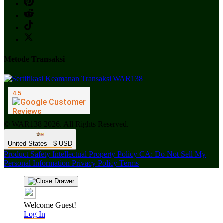
Metode Transaksi
© WAR138 2026. All Rights Reserved.
United States - $ USD
Product Safety
Intellectual Property Policy
CA: Do Not Sell My
Personal Information
Privacy Policy
Terms
Welcome Guest!
Log In