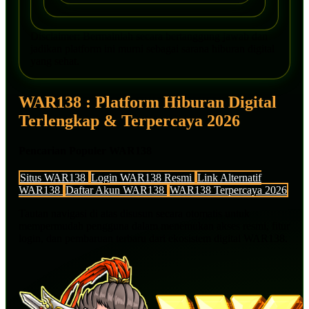
Disclaimer: Bermainlah secara bertanggung jawab dan
jadikan platform ini murni sebagai sarana hiburan digital
yang sehat.
WAR138 : Platform Hiburan Digital
Terlengkap & Terpercaya 2026
Pencarian Populer WAR138
Situs WAR138
Login WAR138 Resmi
Link Alternatif
WAR138
Daftar Akun WAR138
WAR138 Terpercaya 2026
Tautan navigasi di atas disusun secara otomatis untuk
mempermudah pengguna dalam menemukan akses resmi, fitur
login, dan pembaruan terbaru dari ekosistem digital WAR138.