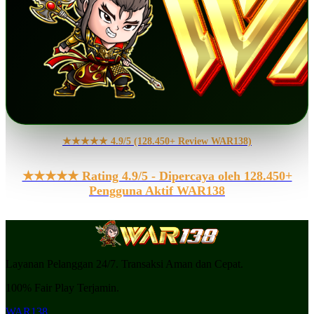
★★★★★ 4.9/5 (128.450+ Review WAR138)
★★★★★ Rating 4.9/5 - Dipercaya oleh 128.450+
Pengguna Aktif WAR138
Layanan Pelanggan 24/7. Transaksi Aman dan Cepat.
100% Fair Play Terjamin.
WAR138