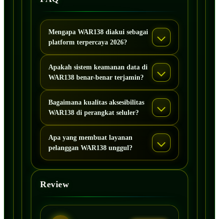
Mengapa WAR138 diakui sebagai
platform terpercaya 2026?
Apakah sistem keamanan data di
WAR138 benar-benar terjamin?
Bagaimana kualitas aksesibilitas
WAR138 di perangkat seluler?
Apa yang membuat layanan
pelanggan WAR138 unggul?
Review