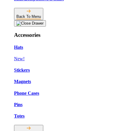
Back To Menu
Accessories
Hats
New!
Stickers
Magnets
Phone Cases
Pins
Totes