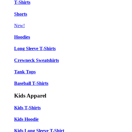
T-Shirts
Shorts
New!
Hoodies
Long Sleeve T-Shirts
Crewneck Sweatshirts
Tank Tops
Baseball T-Shirts
Kids Apparel
Kids T-Shirts
Kids Hoodie
Kids Long Sleeve T-Shirt