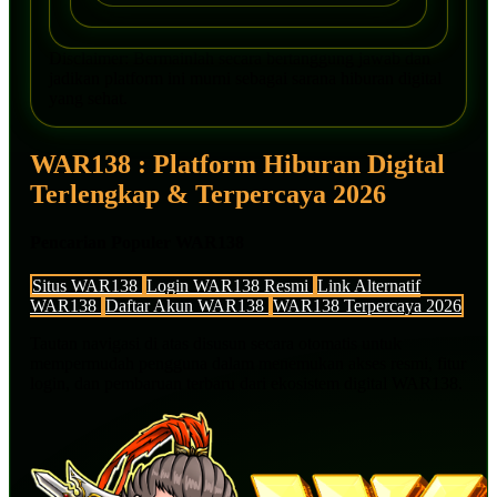
Disclaimer: Bermainlah secara bertanggung jawab dan
jadikan platform ini murni sebagai sarana hiburan digital
yang sehat.
WAR138 : Platform Hiburan Digital
Terlengkap & Terpercaya 2026
Pencarian Populer WAR138
Situs WAR138
Login WAR138 Resmi
Link Alternatif
WAR138
Daftar Akun WAR138
WAR138 Terpercaya 2026
Tautan navigasi di atas disusun secara otomatis untuk
mempermudah pengguna dalam menemukan akses resmi, fitur
login, dan pembaruan terbaru dari ekosistem digital WAR138.