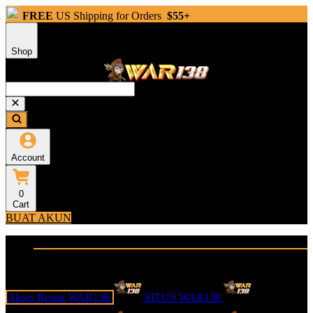
FREE
US Shipping for Orders
$55+
Shop
Account
0
Cart
BUAT AKUN
Explore Categories
Popular Products
Akses Resmi WAR138
SITUS WAR138