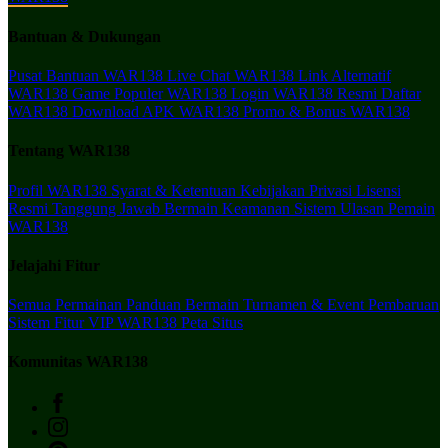
Bantuan & Dukungan
Pusat Bantuan WAR138
Live Chat WAR138
Link Alternatif
WAR138
Game Populer WAR138
Login WAR138 Resmi
Daftar
WAR138
Download APK WAR138
Promo & Bonus WAR138
Tentang WAR138
Profil WAR138
Syarat & Ketentuan
Kebijakan Privasi
Lisensi
Resmi
Tanggung Jawab Bermain
Keamanan Sistem
Ulasan Pemain
WAR138
Jelajahi Fitur
Semua Permainan
Panduan Bermain
Turnamen & Event
Pembaruan
Sistem
Fitur VIP WAR138
Peta Situs
Komunitas WAR138