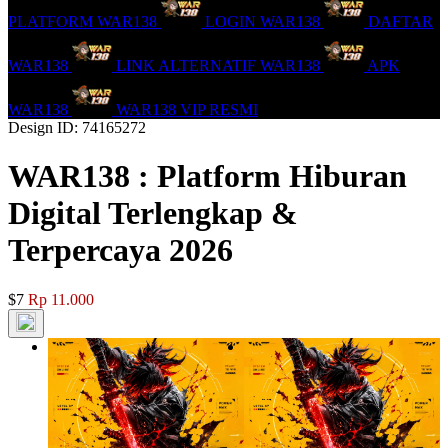
PLATFORM WAR138
LOGIN WAR138
DAFTAR
WAR138
LINK ALTERNATIF WAR138
APK
WAR138
WAR138 VIP RESMI
Design ID: 74165272
WAR138 : Platform Hiburan
Digital Terlengkap &
Terpercaya 2026
$7
Rp 11.000