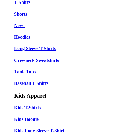
T-Shirts
Shorts
New!
Hoodies
Long Sleeve T-Shirts
Crewneck Sweatshirts
Tank Tops
Baseball T-Shirts
Kids Apparel
Kids T-Shirts
Kids Hoodie
Kids Long Sleeve T-Shirt