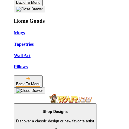
Back To Menu
Home Goods
Mugs
Tapestries
Wall Art
Pillows
Back To Menu
Shop Designs
Discover a classic design or new favorite artist