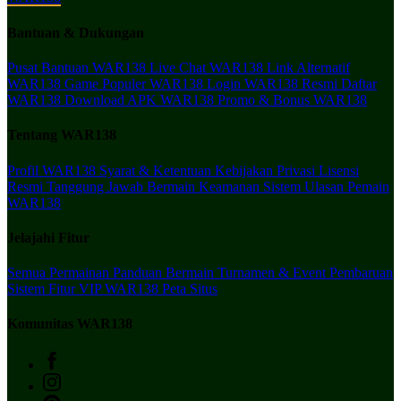
Bantuan & Dukungan
Pusat Bantuan WAR138
Live Chat WAR138
Link Alternatif
WAR138
Game Populer WAR138
Login WAR138 Resmi
Daftar
WAR138
Download APK WAR138
Promo & Bonus WAR138
Tentang WAR138
Profil WAR138
Syarat & Ketentuan
Kebijakan Privasi
Lisensi
Resmi
Tanggung Jawab Bermain
Keamanan Sistem
Ulasan Pemain
WAR138
Jelajahi Fitur
Semua Permainan
Panduan Bermain
Turnamen & Event
Pembaruan
Sistem
Fitur VIP WAR138
Peta Situs
Komunitas WAR138