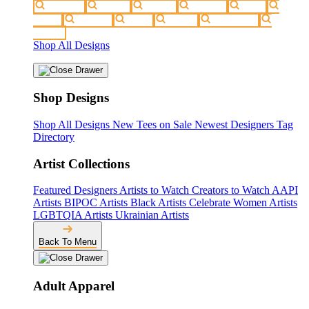
animals
anime
drinks
fantasy
food
funny
movies
sci-fi
sports
television
vintage
Shop All Designs
Shop Designs
Shop All Designs
New Tees on Sale
Newest Designers
Tag
Directory
Artist Collections
Featured Designers
Artists to Watch
Creators to Watch
AAPI
Artists
BIPOC Artists
Black Artists
Celebrate Women Artists
LGBTQIA Artists
Ukrainian Artists
Back To Menu
Adult Apparel