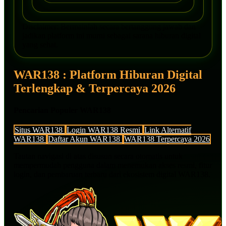
Disclaimer: Bermainlah secara bertanggung jawab dan
jadikan platform ini murni sebagai sarana hiburan digital
yang sehat.
WAR138 : Platform Hiburan Digital
Terlengkap & Terpercaya 2026
Pencarian Populer WAR138
Situs WAR138
Login WAR138 Resmi
Link Alternatif
WAR138
Daftar Akun WAR138
WAR138 Terpercaya 2026
Tautan navigasi di atas disusun secara otomatis untuk
mempermudah pengguna dalam menemukan akses resmi, fitur
login, dan pembaruan terbaru dari ekosistem digital WAR138.