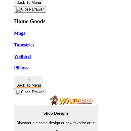
Back To Menu
Home Goods
Mugs
Tapestries
Wall Art
Pillows
Back To Menu
Shop Designs
Discover a classic design or new favorite artist