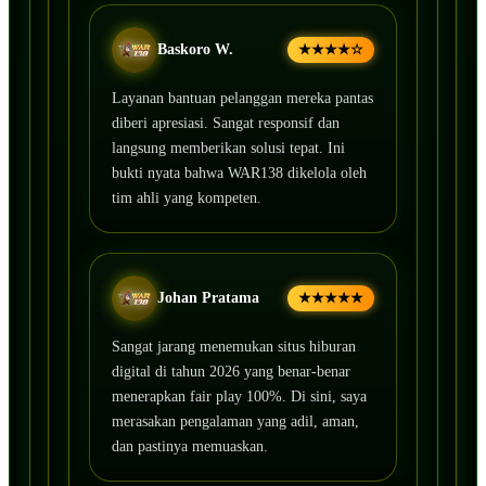
Baskoro W.
★★★★☆
Layanan bantuan pelanggan mereka pantas
diberi apresiasi. Sangat responsif dan
langsung memberikan solusi tepat. Ini
bukti nyata bahwa WAR138 dikelola oleh
tim ahli yang kompeten.
Johan Pratama
★★★★★
Sangat jarang menemukan situs hiburan
digital di tahun 2026 yang benar-benar
menerapkan fair play 100%. Di sini, saya
merasakan pengalaman yang adil, aman,
dan pastinya memuaskan.