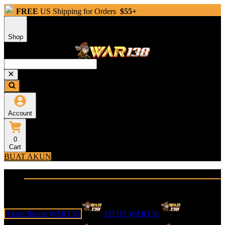
FREE
US Shipping for Orders
$55+
Shop
Account
0
Cart
BUAT AKUN
Explore Categories
Popular Products
Akses Resmi WAR138
SITUS WAR138