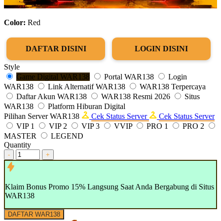
Color:
Red
DAFTAR DISINI
LOGIN DISINI
Style
Game Digital WAR138
Portal WAR138
Login
WAR138
Link Alternatif WAR138
WAR138 Terpercaya
Daftar Akun WAR138
WAR138 Resmi 2026
Situs
WAR138
Platform Hiburan Digital
Pilihan Server WAR138
Cek Status Server
Cek Status Server
VIP 1
VIP 2
VIP 3
VVIP
PRO 1
PRO 2
MASTER
LEGEND
Quantity
-
+
Klaim
Bonus Promo 15%
Langsung Saat Anda Bergabung di
Situs
WAR138
DAFTAR WAR138