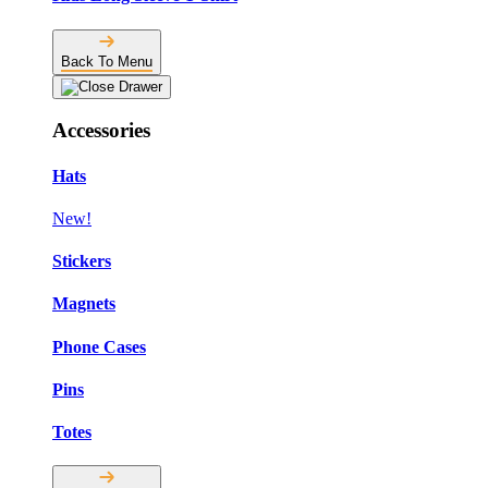
Back To Menu
Accessories
Hats
New!
Stickers
Magnets
Phone Cases
Pins
Totes