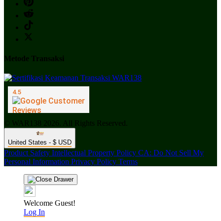
Metode Transaksi
© WAR138 2026. All Rights Reserved.
United States - $ USD
Product Safety
Intellectual Property Policy
CA: Do Not Sell My
Personal Information
Privacy Policy
Terms
Welcome Guest!
Log In