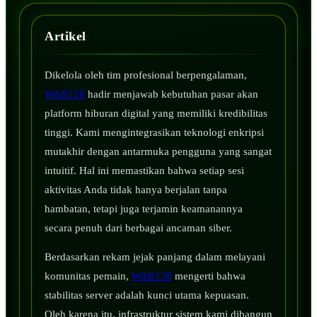
Artikel
Dikelola oleh tim profesional berpengalaman,
WAR138
hadir menjawab kebutuhan pasar akan
platform hiburan digital yang memiliki kredibilitas
tinggi. Kami mengintegrasikan teknologi enkripsi
mutakhir dengan antarmuka pengguna yang sangat
intuitif. Hal ini memastikan bahwa setiap sesi
aktivitas Anda tidak hanya berjalan tanpa
hambatan, tetapi juga terjamin keamanannya
secara penuh dari berbagai ancaman siber.
Berdasarkan rekam jejak panjang dalam melayani
komunitas pemain,
WAR138
mengerti bahwa
stabilitas server adalah kunci utama kepuasan.
Oleh karena itu, infrastruktur sistem kami dibangun