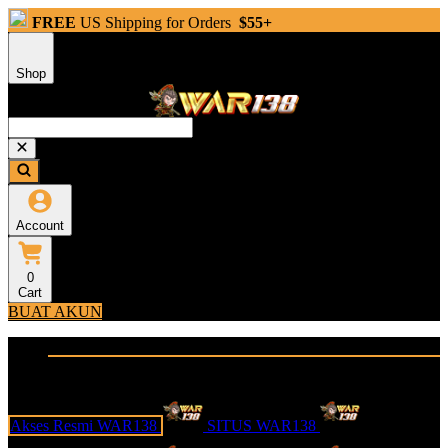
FREE
US Shipping for Orders
$55+
Shop
Account
0
Cart
BUAT AKUN
Explore Categories
Popular Products
Akses Resmi WAR138
SITUS WAR138