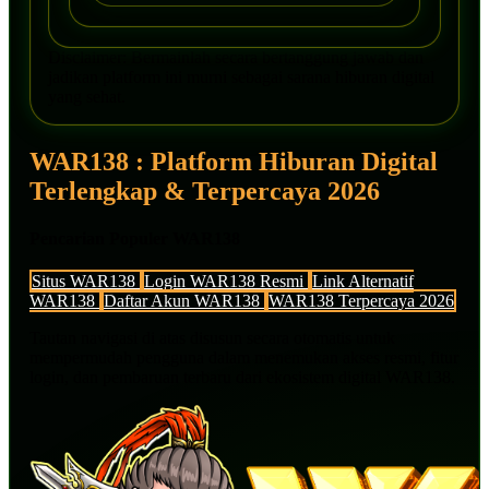
Disclaimer: Bermainlah secara bertanggung jawab dan
jadikan platform ini murni sebagai sarana hiburan digital
yang sehat.
WAR138 : Platform Hiburan Digital
Terlengkap & Terpercaya 2026
Pencarian Populer WAR138
Situs WAR138
Login WAR138 Resmi
Link Alternatif
WAR138
Daftar Akun WAR138
WAR138 Terpercaya 2026
Tautan navigasi di atas disusun secara otomatis untuk
mempermudah pengguna dalam menemukan akses resmi, fitur
login, dan pembaruan terbaru dari ekosistem digital WAR138.