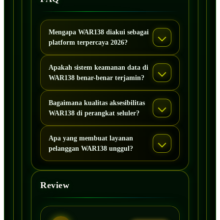
Mengapa WAR138 diakui sebagai
platform terpercaya 2026?
Apakah sistem keamanan data di
WAR138 benar-benar terjamin?
Bagaimana kualitas aksesibilitas
WAR138 di perangkat seluler?
Apa yang membuat layanan
pelanggan WAR138 unggul?
Review