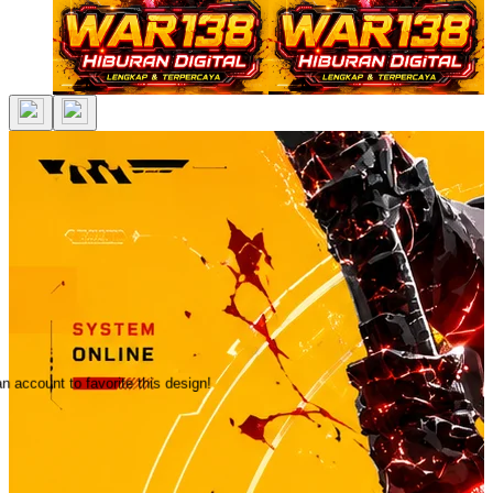
n account to favorite this design!